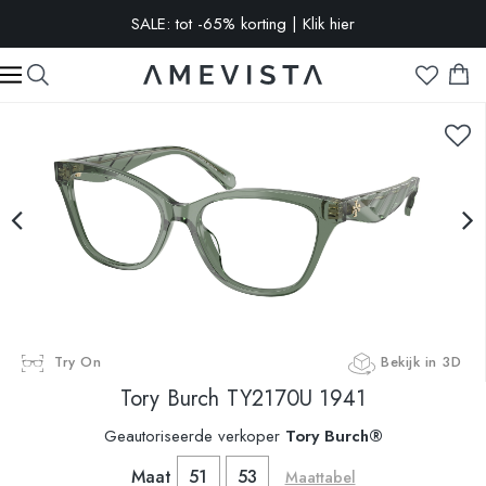
SALE: tot -65% korting | Klik hier
-10% extra op alle brillen met glazen op sterkte | Code:
VISION10
Try On
Bekijk in 3D
Tory Burch
TY2170U 1941
Geautoriseerde verkoper
Tory Burch®
Maat
51
53
Maattabel