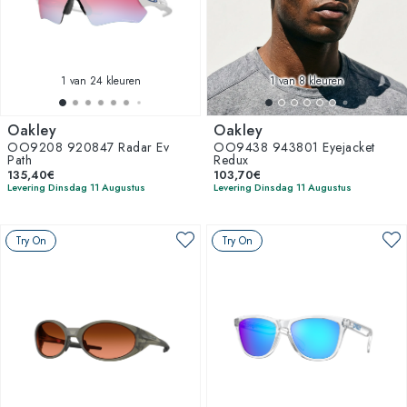
1
van 24 kleuren
1
van 8 kleuren
Oakley
Oakley
OO9208 920847 Radar Ev
OO9438 943801 Eyejacket
Path
Redux
135,40€
103,70€
Levering Dinsdag 11 Augustus
Levering Dinsdag 11 Augustus
Try On
Try On