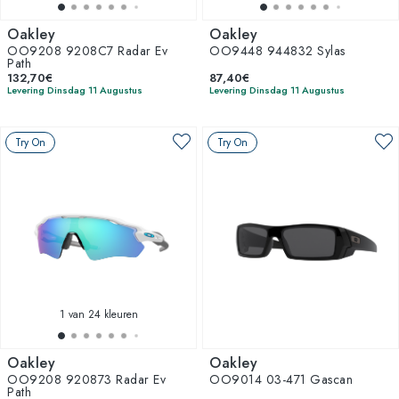
Oakley
Oakley
OO9208 9208C7 Radar Ev
OO9448 944832 Sylas
Path
132,70€
87,40€
Levering Dinsdag 11 Augustus
Levering Dinsdag 11 Augustus
Try On
Try On
1
van 24 kleuren
Oakley
Oakley
OO9208 920873 Radar Ev
OO9014 03-471 Gascan
Path