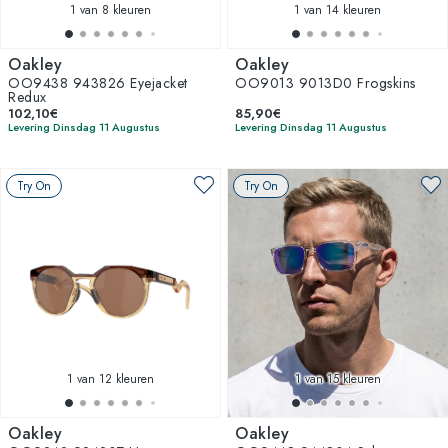
1
van 8 kleuren
1
van 14 kleuren
Oakley
Oakley
OO9438 943826 Eyejacket
OO9013 9013D0 Frogskins
Redux
102,10€
85,90€
Levering Dinsdag 11 Augustus
Levering Dinsdag 11 Augustus
Try On
Try On
1
van 12 kleuren
1
van 15 kleuren
Oakley
Oakley