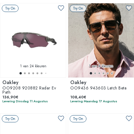
Try On
Try On
1
van 24 kleuren
1
van 4 kleuren
Oakley
Oakley
OO9208 920882 Radar Ev
OO9436 943603 Latch Beta
Path
136,90€
108,40€
Levering Dinsdag 11 Augustus
Levering Maandag 17 Augustus
Try On
Try On