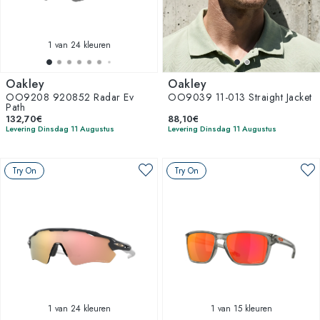
1
van 24 kleuren
Oakley
Oakley
OO9208 920852 Radar Ev
OO9039 11-013 Straight Jacket
Path
132,70€
88,10€
Levering Dinsdag 11 Augustus
Levering Dinsdag 11 Augustus
Try On
Try On
1
van 24 kleuren
1
van 15 kleuren