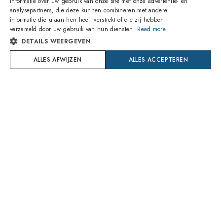
informatie over uw gebruik van onze site met onze advertentie- en
ITALIAN
analysepartners, die deze kunnen combineren met andere
1
van 14 kleuren
1
van 6 kleuren
informatie die u aan hen heeft verstrekt of die zij hebben
SPANISH
verzameld door uw gebruik van hun diensten.
Read more
DETAILS WEERGEVEN
FRENCH
Oakley
Oakley
OO9013 9013H7 Frogskins
OO9530 953006 Terraforma
ALLES AFWIJZEN
ALLES ACCEPTEREN
GERMAN
93,00€
154,40€
Levering Dinsdag 11 Augustus
Levering Maandag 17 Augustus
PORTUGUESE
POLISH
Try On
Try On
DUTCH
CROATIAN
SWEDISH
DANISH
1
van 24 kleuren
1
van 6 kleuren
ROMANIAN
CZECH