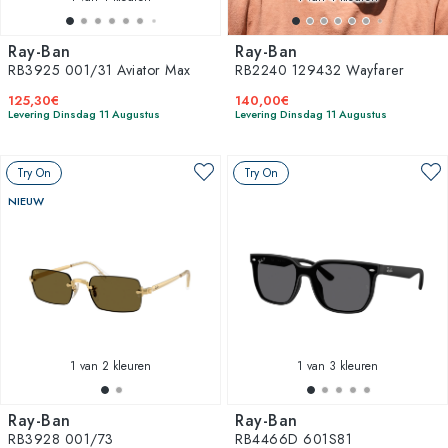
Ray-Ban
Ray-Ban
RB3925 001/31 Aviator Max
RB2240 129432 Wayfarer
125,30€
140,00€
Levering Dinsdag 11 Augustus
Levering Dinsdag 11 Augustus
Try On
Try On
NIEUW
1
van 2 kleuren
1
van 3 kleuren
Ray-Ban
Ray-Ban
RB3928 001/73
RB4466D 601S81