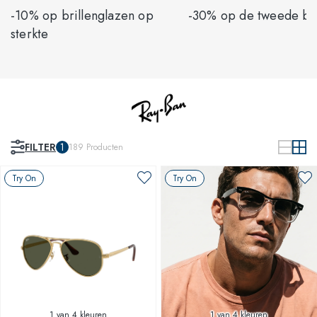
-10% op brillenglazen op
-30% op de tweede bri
sterkte
FILTER
1
189
Producten
Try On
Try On
1
van 4 kleuren
1
van 4 kleuren