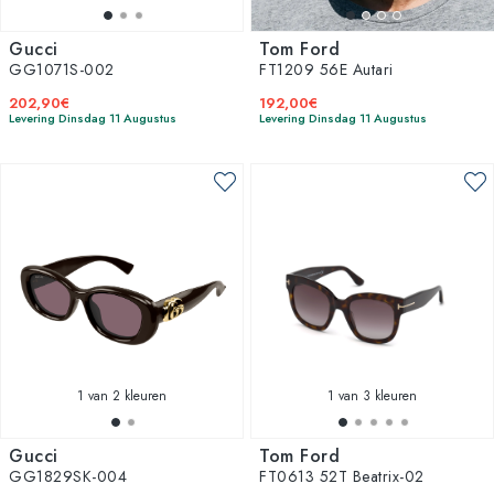
Gucci
Tom Ford
GG1071S-002
FT1209 56E Autari
202,90€
192,00€
Levering Dinsdag 11 Augustus
Levering Dinsdag 11 Augustus
1
van 2 kleuren
1
van 3 kleuren
Gucci
Tom Ford
GG1829SK-004
FT0613 52T Beatrix-02