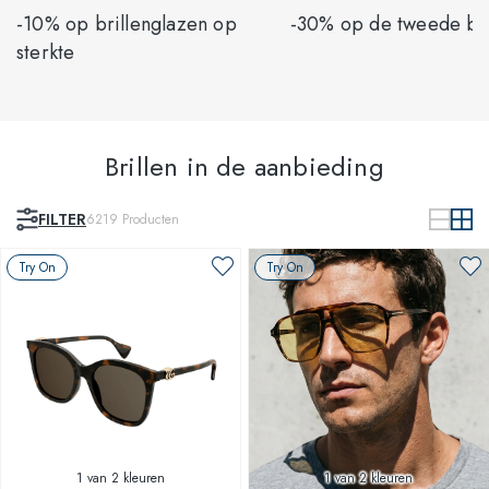
-10% op brillenglazen op
-30% op de tweede bri
sterkte
Brillen in de aanbieding
FILTER
6219
Producten
Try On
Try On
1
van 2 kleuren
1
van 2 kleuren