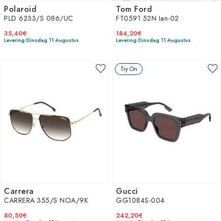
Polaroid
Tom Ford
PLD 6233/S 086/UC
FT0591 52N Ian-02
35,40€
184,20€
Levering Dinsdag 11 Augustus
Levering Dinsdag 11 Augustus
Try On
Carrera
Gucci
CARRERA 355/S NOA/9K
GG1084S-004
80,50€
242,20€