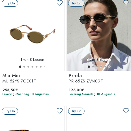
Try On
Try On
1
van 8 kleuren
1
van 3 kleuren
Miu Miu
Prada
MU 52YS 7OE01T
PR 65ZS ZVN09T
253,50€
195,00€
Levering Maandag 10 Augustus
Levering Maandag 10 Augustus
Try On
Try On