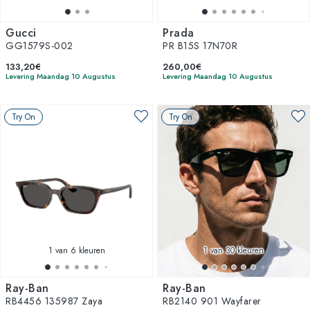
Gucci
Prada
GG1579S-002
PR B15S 17N70R
133,20€
260,00€
Levering Maandag 10 Augustus
Levering Maandag 10 Augustus
Try On
Try On
1
van 6 kleuren
1
van 30 kleuren
Ray-Ban
Ray-Ban
RB4456 135987 Zaya
RB2140 901 Wayfarer