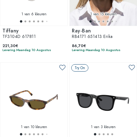
1
van 6 kleuren
1
van 15 kleuren
Tiffany
Ray-Ban
TF3104D 617811
RB4171 651413 Erika
221,30€
86,70€
Levering Maandag 10 Augustus
Levering Maandag 10 Augustus
Try On
1
van 10 kleuren
1
van 3 kleuren