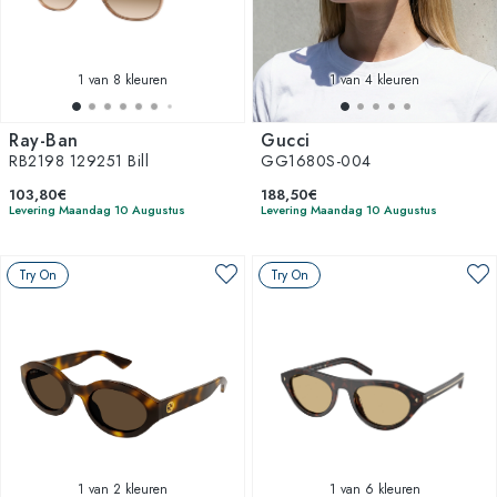
1
van 8 kleuren
1
van 4 kleuren
Ray-Ban
Gucci
RB2198 129251 Bill
GG1680S-004
103,80€
188,50€
Levering Maandag 10 Augustus
Levering Maandag 10 Augustus
Try On
Try On
1
van 2 kleuren
1
van 6 kleuren