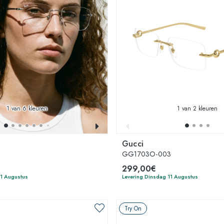
1
van 6 kleuren
1
van 2 kleuren
Gucci
GG1703O-003
299,00€
11 Augustus
Levering Dinsdag 11 Augustus
Try On