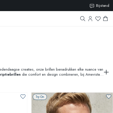
0
Bijstand
t hedendaagse creaties, onze brillen benadrukken elke nuance van
riptiebrillen
die comfort en design combineren, bij Amevista
 Try-On
voor een meeslepende ervaring en draag de brillen in
Try On