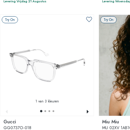
Levering Vrijdag 21 Augustus
Levering Woensda
Try On
Try On
1
van 3 kleuren
Gucci
Miu Miu
GG0737O-018
MU 02XV 1AB1