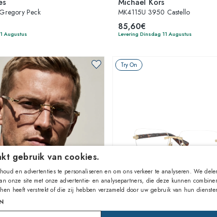
es
Michael Kors
Gregory Peck
MK4115U 3950 Castello
85,60€
11 Augustus
Levering Dinsdag 11 Augustus
Try On
kt gebruik van cookies.
oud en advertenties te personaliseren en om ons verkeer te analyseren. We dele
van onze site met onze advertentie- en analysepartners, die deze kunnen combine
 hen heeft verstrekt of die zij hebben verzameld door uw gebruik van hun dienste
1
van 5 kleuren
1
van 3 kleuren
N