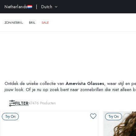
Netherlands
| Dutch
ZONNEBRIL
BRIL
SALE
Ontdek de unieke collectie van
Amevista Glasses
, waar stijl en 
jouw look. Of je nu op zoek bent naar zonnebrillen die niet allee
vind je het allemaal. Met onze aanpasbare lenzen en monturen maakt
real-time voordat je ze koopt!
FILTER
47476
Producten
Try On
Try On