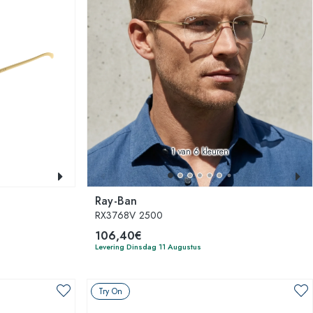
1
van 6 kleuren
Ray-Ban
RX3768V 2500
106,40€
Levering Dinsdag 11 Augustus
Try On