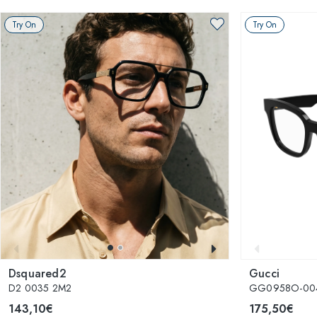
Try On
Try On
Dsquared2
Gucci
D2 0035 2M2
GG0958O-00
143,10€
175,50€