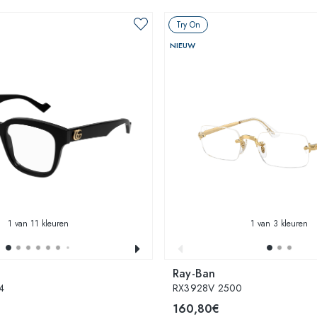
Try On
NIEUW
1
van 11 kleuren
1
van 3 kleuren
Ray-Ban
4
RX3928V 2500
160,80€