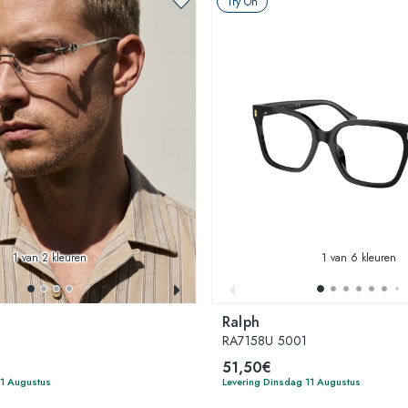
Try On
1
van 2 kleuren
1
van 6 kleuren
Ralph
1
RA7158U 5001
51,50€
11 Augustus
Levering Dinsdag 11 Augustus