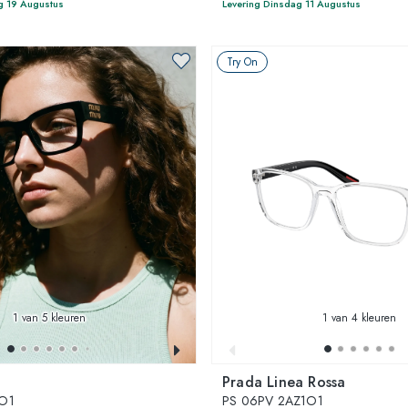
g 19 Augustus
Levering Dinsdag 11 Augustus
Try On
1
van 5 kleuren
1
van 4 kleuren
Prada Linea Rossa
O1
PS 06PV 2AZ1O1