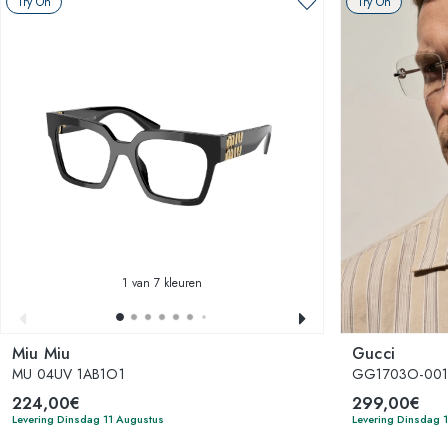
Try On
Try On
1
van 7 kleuren
Miu Miu
Gucci
MU 04UV 1AB1O1
GG1703O-00
224,00€
299,00€
Levering Dinsdag 11 Augustus
Levering Dinsdag 