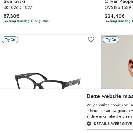
Swarovski
Oliver Peopl
SK2026D 1027
OV5186 1689 
87,30€
224,40€
Levering Dinsdag 11 Augustus
Levering Dinsdag 
Try On
Try On
Deze website maa
We gebruiken cookies om inh
informatie over uw gebruik 
andere informatie die u aan
1
van 5 kleuren
DETAILS WEERGEVE