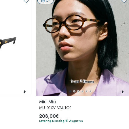
Try On
1
van 7 kleuren
Miu Miu
MU 01XV VAU1O1
208,00€
Levering Dinsdag 11 Augustus