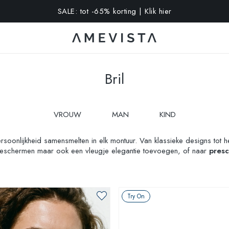
-10% extra op alle brillen met glazen op sterkte | Code: VISION1
Bril
VROUW
MAN
KIND
persoonlijkheid samensmelten in elk montuur. Van klassieke designs to
n beschermen maar ook een vleugje elegantie toevoegen, of naar
presc
 iedere bril echt deel uit van wie je bent. Probeer ook onze
Virtual
Try On