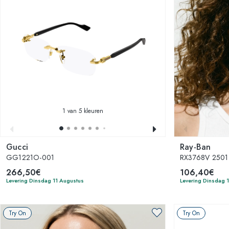
1
van 5 kleuren
Gucci
Ray-Ban
GG1221O-001
RX3768V 2501
266,50€
106,40€
Levering Dinsdag 11 Augustus
Levering Dinsdag 
Try On
Try On