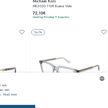
Michael Kors
MK3030 1108 Buena Vista
72,10€
Levering Dinsdag 11 Augustus
Try On
n ook
ren met
ENGLISH
n.
Read more
1
van 3 kleuren
ITALIAN