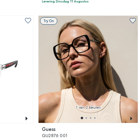
Levering Dinsdag 11 Augustus
Try On
1
van 2 kleuren
Guess
GU2876 001