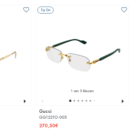
Try On
1
van 5 kleuren
Gucci
GG1221O-005
270,50€