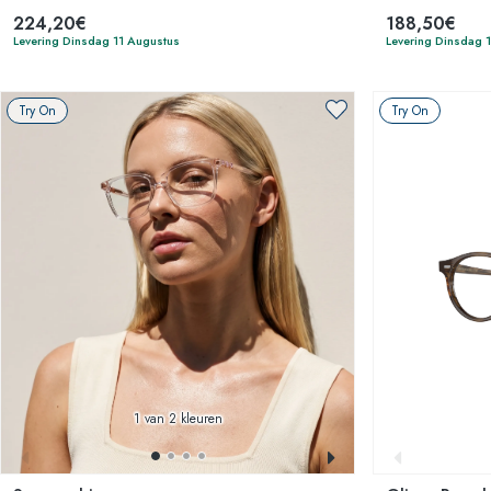
224,20€
188,50€
Levering Dinsdag 11 Augustus
Levering Dinsdag 
Try On
Try On
1
van 2 kleuren