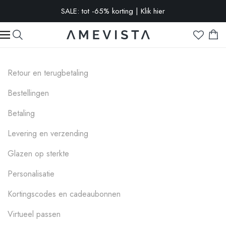
SALE: tot -65% korting | Klik hier
-10% extra op alle brillen met glazen op sterkte | Code:
VISION10
Retour en terugbetaling
Bestellingen
Betaling
Levering en verzending
Glazen op sterkte
Personalisatie
Kortingscodes en cadeaubonnen
Virtueel passen