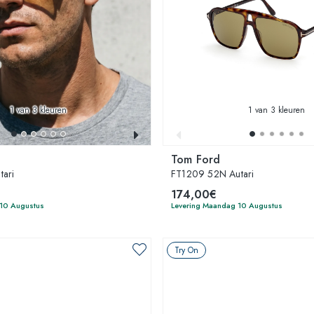
1
van 3 kleuren
1
van 3 kleuren
Tom Ford
ari
FT1209 52N Autari
174,00€
 10 Augustus
Levering Maandag 10 Augustus
Try On