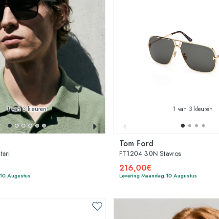
1
van 3 kleuren
1
van 3 kleuren
Tom Ford
ari
FT1204 30N Stavros
216,00€
 10 Augustus
Levering Maandag 10 Augustus