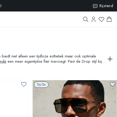
0
Bijstand
iedt niet alleen een tijdloze esthetiek maar ook optimale
onde
een meer eigentijdse flair toevoegt. Past de Drop stijl bij
Try On