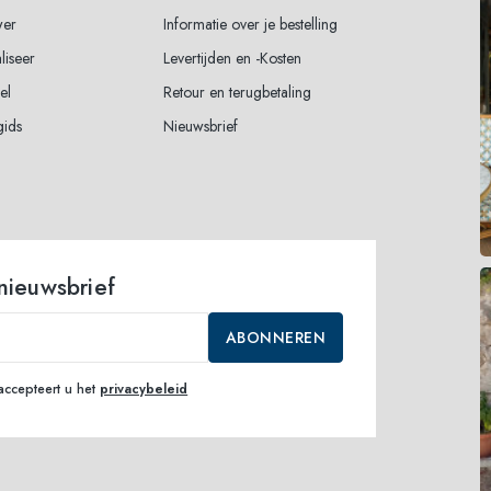
wer
Informatie over je bestelling
liseer
Levertijden en -Kosten
el
Retour en terugbetaling
gids
Nieuwsbrief
 nieuwsbrief
ABONNEREN
accepteert u het
privacybeleid