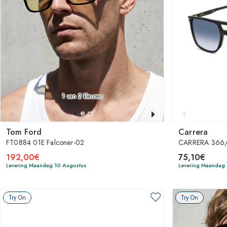
1
van 2 kleuren
Tom Ford
Carrera
FT0884 01E Falconer-02
CARRERA 366/
192,00€
75,10€
Levering Maandag 10 Augustus
Levering Maandag
Try On
Try On