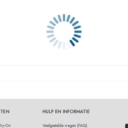
STEN
HULP EN INFORMATIE
 Try-On
Veelgestelde vragen (FAQ)