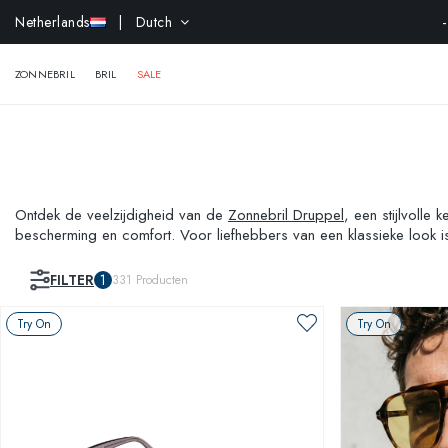
Netherlands
| Dutch
ZONNEBRIL
BRIL
SALE
Ontdek de veelzijdigheid van de
Zonnebril Druppel
, een stijlvoll
bescherming en comfort. Voor liefhebbers van een klassieke look 
jouw dynamische levensstijl? Overweeg dan ook onze
Zonnebril Sp
FILTER
1
331
Producten
Try On
Try On