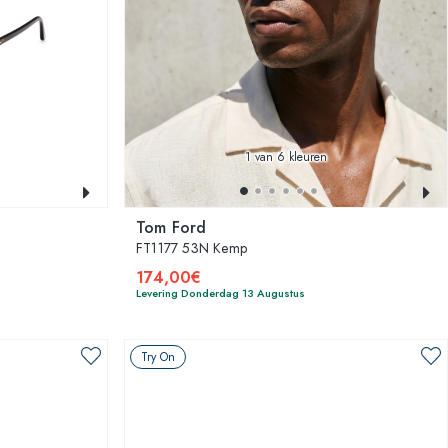
1
van 6 kleuren
Tom Ford
FT1177 53N Kemp
174,00€
Levering Donderdag 13 Augustus
Try On