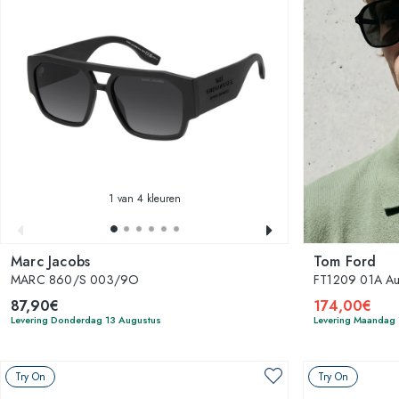
1
van 4 kleuren
Marc Jacobs
Tom Ford
MARC 860/S 003/9O
FT1209 01A Aut
87,90€
174,00€
Levering Donderdag 13 Augustus
Levering Maandag
Try On
Try On