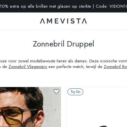
-10% extra op alle brillen met glazen op sterkte | Code: VISION1
Zonnebril Druppel
e keuze voor zowel modebewuste heren als dames. Deze iconische vorm b
is de
Zonnebril Vliegeniers
een perfecte match, terwijl de
Zonnebril R
ort
voor een optimale prestatie.
Try On