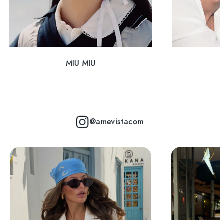
MIU MIU
@amevistacom