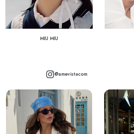
MIU MIU
@amevistacom