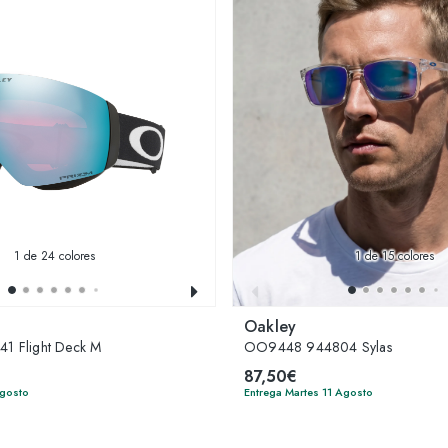
1
de 24 colores
1
de 15 colores
Oakley
 Flight Deck M
OO9448 944804 Sylas
87,50€
Agosto
Entrega Martes 11 Agosto