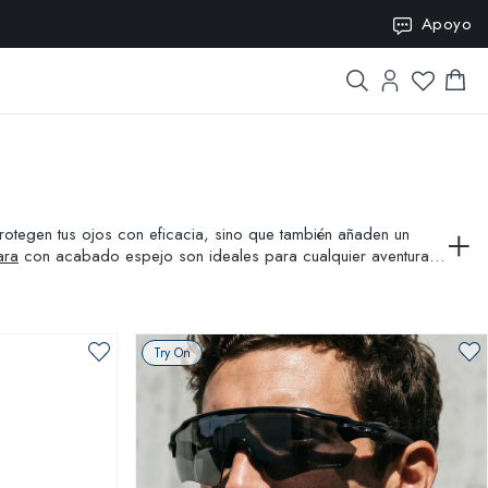
SION10
Apoyo
protegen tus ojos con eficacia, sino que también añaden un
ara
con acabado espejo son ideales para cualquier aventura al
Try On