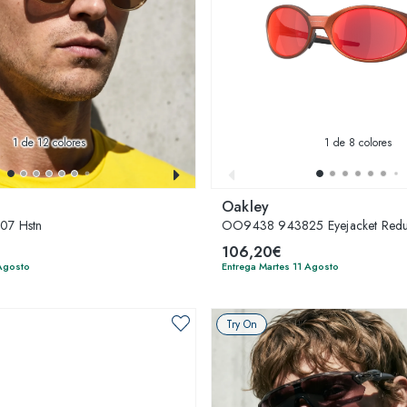
1
de 12 colores
1
de 8 colores
Oakley
7 Hstn
OO9438 943825 Eyejacket Red
106,20€
 Agosto
Entrega Martes 11 Agosto
Try On