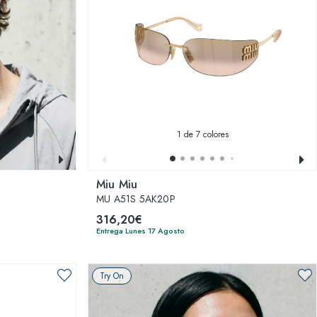
1
de 7 colores
Miu Miu
MU A51S 5AK20P
316,20€
Entrega Lunes 17 Agosto
Try On