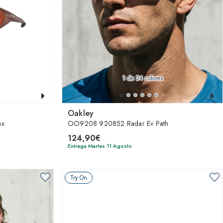
1
de 24 colores
Oakley
ux
OO9208 920852 Radar Ev Path
124,90€
Entrega Martes 11 Agosto
Try On