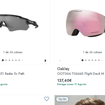
1
de 24 colores
1
de 24 colores
Oakley
1 Radar Ev Path
OO7064 706445 Flight Deck M
137,40€
 Agosto
Entrega Lunes 17 Agosto
Try On