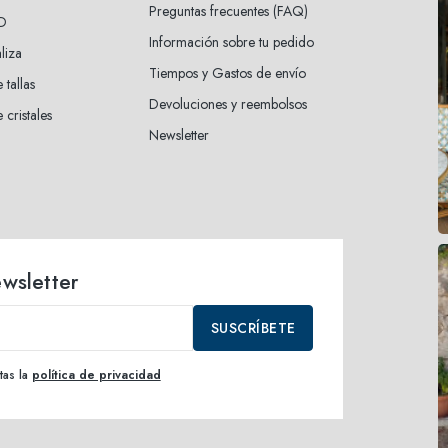
Preguntas frecuentes (FAQ)
3D
Información sobre tu pedido
liza
Tiempos y Gastos de envío
 tallas
Devoluciones y reembolsos
 cristales
Newsletter
ewsletter
SUSCRÍBETE
tas la
política de privacidad