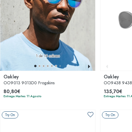
1
de 14 colores
Oakley
Oakley
OO9013 9013D0 Frogskins
OO9438 943805
80,80€
135,70€
Entrega Martes 11 Agosto
Entrega Martes 11
Try On
Try On