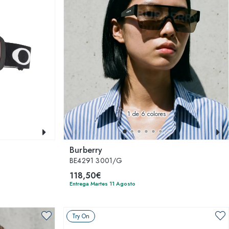
1
de 6 colores
Burberry
BE4291 3001/G
118,50€
Entrega Martes 11 Agosto
Try On