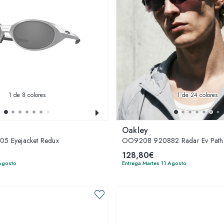
1
de 8 colores
1
de 24 colores
Oakley
 Eyejacket Redux
OO9208 920882 Radar Ev Path
128,80€
 Agosto
Entrega Martes 11 Agosto