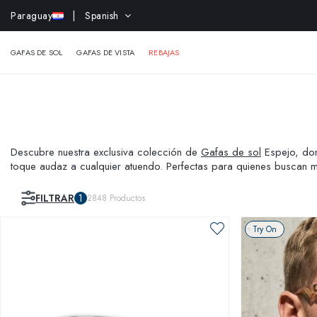
-10% 
Paraguay
| Spanish
GAFAS DE SOL
GAFAS DE VISTA
REBAJAS
Descubre nuestra exclusiva colección de
Gafas de sol
Espejo, don
toque audaz a cualquier atuendo. Perfectas para quienes buscan m
aire libre o evento social. Experimenta la moda en su máxima expre
FILTRAR
1
2848
Productos
Try On