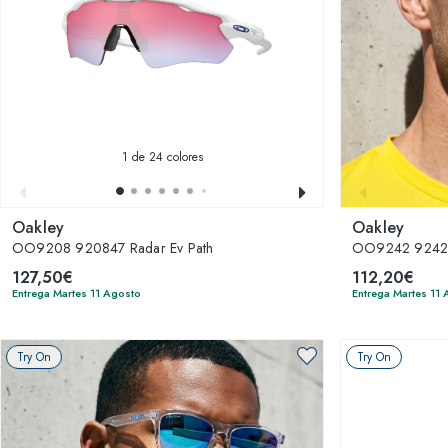
1
de 24 colores
Oakley
Oakley
OO9208 920847 Radar Ev Path
OO9242 92420
127,50€
112,20€
Entrega Martes 11 Agosto
Entrega Martes 11
Try On
Try On