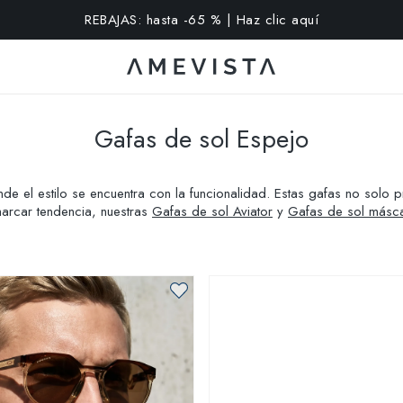
extra en todas las gafas con cristales graduados | Código: VI
Gafas de sol Espejo
de el estilo se encuentra con la funcionalidad. Estas gafas no solo 
arcar tendencia, nuestras
Gafas de sol Aviator
y
Gafas de sol másc
sión y disfruta de una visión clara y protegida con Amevista.