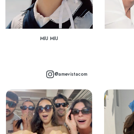
MIU MIU
@amevistacom