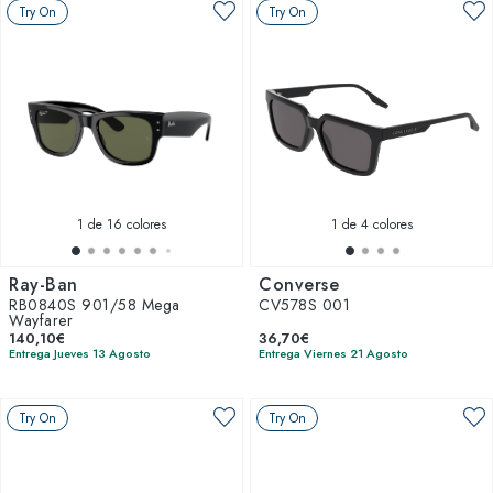
Try On
Try On
1
de 16 colores
1
de 4 colores
Ray-Ban
Converse
RB0840S 901/58 Mega
CV578S 001
Wayfarer
140,10€
36,70€
Entrega Jueves 13 Agosto
Entrega Viernes 21 Agosto
Try On
Try On