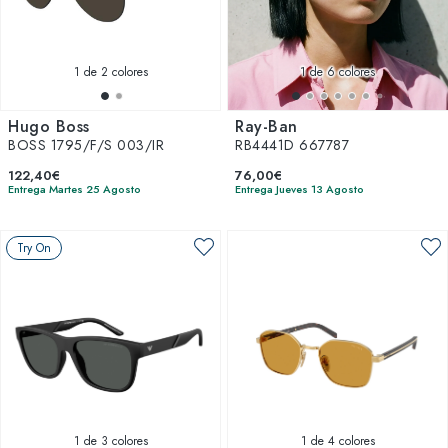
1
de 2 colores
1
de 6 colores
Hugo Boss
Ray-Ban
BOSS 1795/F/S 003/IR
RB4441D 667787
122,40€
76,00€
Entrega Martes 25 Agosto
Entrega Jueves 13 Agosto
Try On
1
de 3 colores
1
de 4 colores