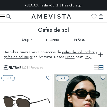
-10% extra en todas las gafas con cristales graduados | Código:
VISION10
Gafas de sol
MUJER
HOMBRE
NIÑOS
Descubre nuestra vasta colección de
gafas de sol hombre
y
gafas de sol mujer
en Amevista. Desde
Prada
hasta
Ray-
Ban
, incluyendo opciones
polarizadas
y específicas como
deportivas
o
Tom Ford
. Explora lo último en
Versace
y
FILTRAR
42233
Productos
Oakley
, perfectas para cada estilo y necesidad.
Try On
Try On