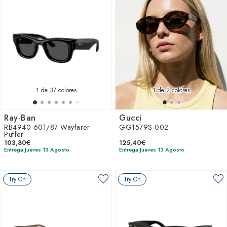
1
de 37 colores
1
de 2 colores
Ray-Ban
Gucci
RB4940 601/87 Wayfarer
GG1579S-002
Puffer
103,80€
125,40€
Entrega Jueves 13 Agosto
Entrega Jueves 13 Agosto
Try On
Try On