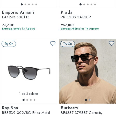
Emporio Armani
Prada
EA4243 5001T3
PR C50S 5AK50P
75,60€
257,00€
Entrega Jueves 13 Agosto
Entrega Miércoles 19 Agosto
Try On
Try On
1
de 3 colores
Ray-Ban
Burberry
RB3539 002/8G Erika Metal
BE4337 379887 Carnaby