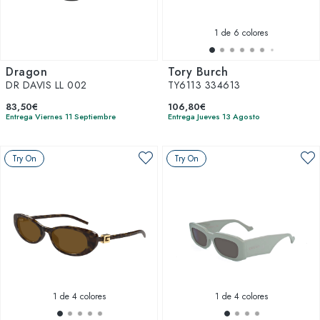
1
de 6 colores
Dragon
Tory Burch
DR DAVIS LL 002
TY6113 334613
83,50€
106,80€
Entrega Viernes 11 Septiembre
Entrega Jueves 13 Agosto
Try On
Try On
1
de 4 colores
1
de 4 colores