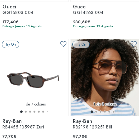
Gucci
Gucci
GG1680S-004
GG1426S-004
177,40€
230,60€
Entrega Jueves 13 Agosto
Entrega Jueves 13 Agosto
Try On
Try On
1
de 7 colores
1
de 8 colores
Ray-Ban
Ray-Ban
RB4455 135987 Zuri
RB2198 129251 Bill
77,70€
97,70€