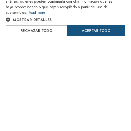
análisis, quienes pueden combinarla con otra información que les
ITALIAN
1
de 3 colores
1
de 7 colores
haya proporcionado o que hayan recopilado a partir del uso de
sus servicios.
Read more
SPANISH
MOSTRAR DETALLES
Prada
Ray-Ban
PR 65ZS ZVN09T
RB4455 667781 Zuri
FRENCH
RECHAZAR TODO
ACEPTAR TODO
183,50€
95,00€
GERMAN
Entrega Jueves 13 Agosto
Entrega Jueves 13 Agosto
PORTUGUESE
Try On
Try On
POLISH
DUTCH
CROATIAN
SWEDISH
DANISH
1
de 6 colores
1
de 20 colores
ROMANIAN
Tiffany
Ray-Ban