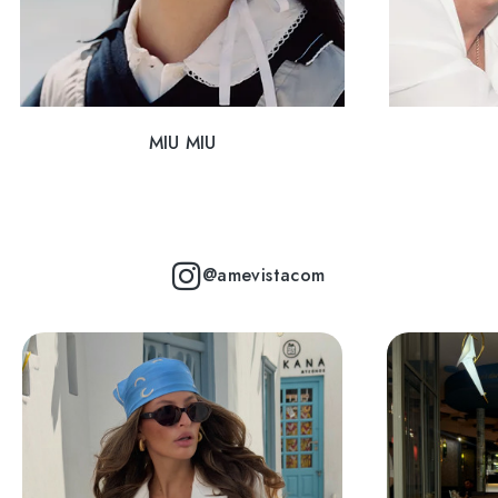
MIU MIU
@amevistacom