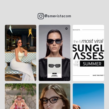
@amevistacom