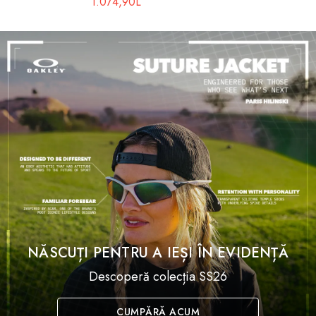
1.074,90L
NĂSCUȚI PENTRU A IEȘI ÎN EVIDENȚĂ
Descoperă colecția SS26
CUMPĂRĂ ACUM