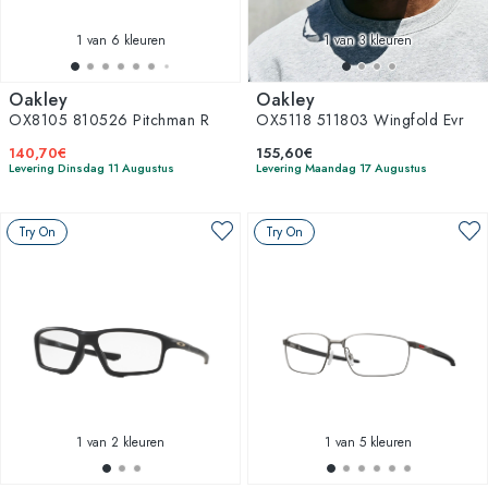
1
van 6 kleuren
1
van 3 kleuren
Oakley
Oakley
OX8105 810526 Pitchman R
OX5118 511803 Wingfold Evr
140,70€
155,60€
Levering Dinsdag 11 Augustus
Levering Maandag 17 Augustus
Try On
Try On
1
van 2 kleuren
1
van 5 kleuren