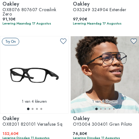
Oakley
Oakley
OX8076 807607 Crosslink
OX3249 324904 Extender
Zero
91,10€
97,90€
Levering Maandag 17 Augustus
Levering Maandag 17 Augustus
Try On
1
van 4 kleuren
1
van 4 kleuren
Oakley
Oakley
OX8201 820101 Versafuse Sq
OY3004 300401 Gran Piloto
152,60€
76,80€
Levering Dinsdag 11 Augustus
Levering Dinsdag 11 Augustus