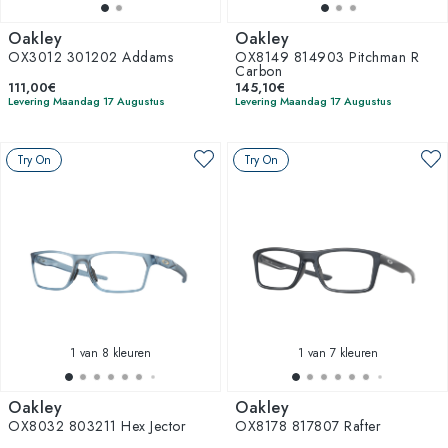
Oakley
Oakley
OX3012 301202 Addams
OX8149 814903 Pitchman R
Carbon
111,00€
145,10€
Levering Maandag 17 Augustus
Levering Maandag 17 Augustus
Try On
Try On
1
van 8 kleuren
1
van 7 kleuren
Oakley
Oakley
OX8032 803211 Hex Jector
OX8178 817807 Rafter