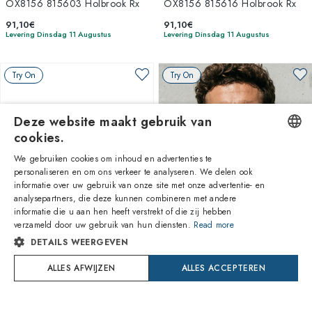
OX8156 815603 Holbrook Rx
OX8156 815616 Holbrook Rx
91,10€
91,10€
Levering Dinsdag 11 Augustus
Levering Dinsdag 11 Augustus
Try On
Try On
Deze website maakt gebruik van
cookies.
We gebruiken cookies om inhoud en advertenties te
ENGLISH
personaliseren en om ons verkeer te analyseren. We delen ook
informatie over uw gebruik van onze site met onze advertentie- en
ITALIAN
analysepartners, die deze kunnen combineren met andere
1
van 9 kleuren
1
van 8 kleuren
informatie die u aan hen heeft verstrekt of die zij hebben
SPANISH
verzameld door uw gebruik van hun diensten.
Read more
DETAILS WEERGEVEN
FRENCH
Oakley
Oakley
OX8139 813909 Hstn Rx
OX8163 816301 Centerboard
ALLES AFWIJZEN
ALLES ACCEPTEREN
GERMAN
91,10€
91,10€
Levering Dinsdag 11 Augustus
Levering Dinsdag 11 Augustus
PORTUGUESE