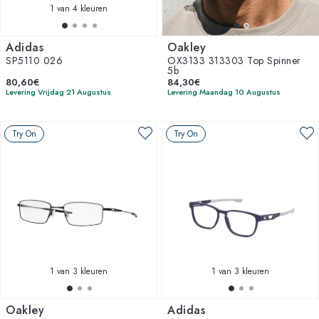
1
van 4 kleuren
Adidas
Oakley
SP5110 026
OX3133 313303 Top Spinner
5b
80,60€
84,30€
Levering Vrijdag 21 Augustus
Levering Maandag 10 Augustus
Try On
Try On
1
van 3 kleuren
1
van 3 kleuren
Oakley
Adidas