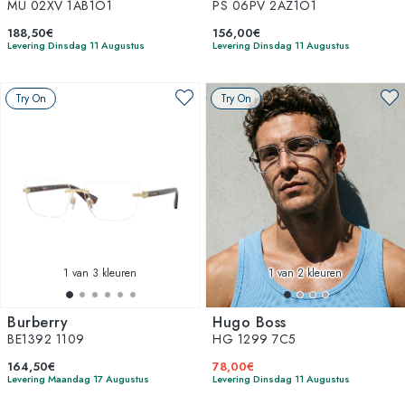
MU 02XV 1AB1O1
PS 06PV 2AZ1O1
188,50€
156,00€
Levering Dinsdag 11 Augustus
Levering Dinsdag 11 Augustus
Try On
Try On
1
van 3 kleuren
1
van 2 kleuren
Burberry
Hugo Boss
BE1392 1109
HG 1299 7C5
164,50€
78,00€
Levering Maandag 17 Augustus
Levering Dinsdag 11 Augustus