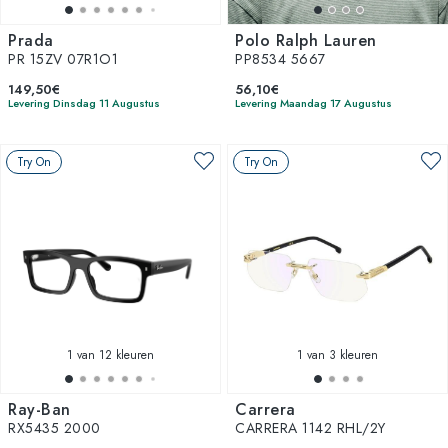
Prada
Polo Ralph Lauren
PR 15ZV 07R1O1
PP8534 5667
149,50€
56,10€
Levering Dinsdag 11 Augustus
Levering Maandag 17 Augustus
Try On
Try On
1
van 12 kleuren
1
van 3 kleuren
Ray-Ban
Carrera
RX5435 2000
CARRERA 1142 RHL/2Y