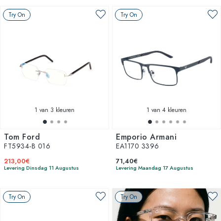
Try On
Try On
1
van 3 kleuren
1
van 4 kleuren
Tom Ford
Emporio Armani
FT5934-B 016
EA1170 3396
213,00€
71,40€
Levering Dinsdag 11 Augustus
Levering Maandag 17 Augustus
Try On
Try On