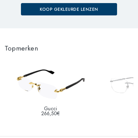
KOOP GEKLEURDE LENZEN
Topmerken
Gucci
R
266,50€
1