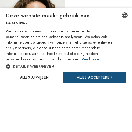
Deze website maakt gebruik van
cookies.
We gebruiken cookies om inhoud en advertenties te
ENGLISH
personaliseren en om ons verkeer te analyseren. We delen ook
informatie over uw gebruik van onze site met onze advertentie- en
ITALIAN
analysepartners, die deze kunnen combineren met andere
1
van 15 kleuren
1
van 6 kleuren
informatie die u aan hen heeft verstrekt of die zij hebben
SPANISH
verzameld door uw gebruik van hun diensten.
Read more
DETAILS WEERGEVEN
FRENCH
Ray-Ban
Gucci
RB4171 865/13 Erika
GG1660S-001
ALLES AFWIJZEN
ALLES ACCEPTEREN
GERMAN
86,70€
188,50€
Levering Dinsdag 11 Augustus
Levering Woensdag 19 Augustus
PORTUGUESE
POLISH
Try On
Try On
DUTCH
CROATIAN