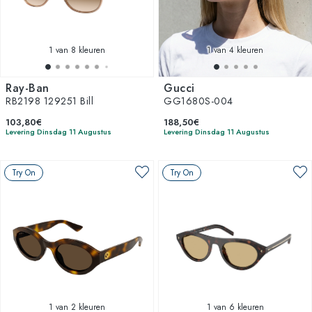
1
van 8 kleuren
1
van 4 kleuren
Ray-Ban
Gucci
RB2198 129251 Bill
GG1680S-004
103,80€
188,50€
Levering Dinsdag 11 Augustus
Levering Dinsdag 11 Augustus
Try On
Try On
1
van 2 kleuren
1
van 6 kleuren