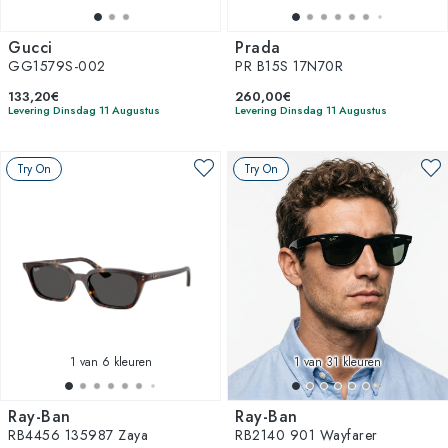
Gucci
Prada
GG1579S-002
PR B15S 17N70R
133,20€
260,00€
Levering Dinsdag 11 Augustus
Levering Dinsdag 11 Augustus
Try On
Try On
1
van 6 kleuren
1
van 31 kleuren
Ray-Ban
Ray-Ban
RB4456 135987 Zaya
RB2140 901 Wayfarer