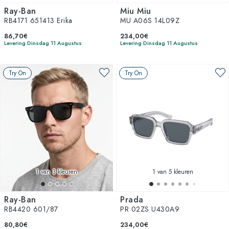
Ray-Ban
Miu Miu
RB4171 651413 Erika
MU A06S 14L09Z
86,70€
234,00€
Levering Dinsdag 11 Augustus
Levering Dinsdag 11 Augustus
Try On
Try On
1
van 3 kleuren
1
van 5 kleuren
Ray-Ban
Prada
RB4420 601/87
PR 02ZS U430A9
80,80€
234,00€