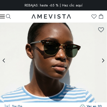
REBAJAS: hasta -65 % | Haz clic aquí
-15% extra en todas las gafas con cristales graduados | Código:
VISION15
Try On
Ver en 3D