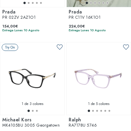
Prada
Prada
PR 02ZV 2AZ1O1
PR C11V 16K1O1
154,00€
224,00€
Entrega Lunes 10 Agosto
Entrega Lunes 10 Agosto
Try On
1
de 3 colores
1
de 5 colores
Michael Kors
Ralph
MK4105BU 3005 Georgetown
RA7178U 5746