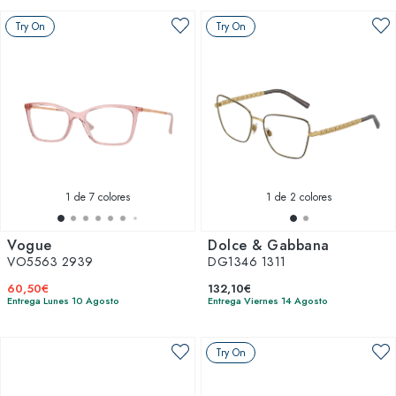
Try On
Try On
1
de 7 colores
1
de 2 colores
Vogue
Dolce & Gabbana
VO5563 2939
DG1346 1311
60,50€
132,10€
Entrega Lunes 10 Agosto
Entrega Viernes 14 Agosto
Try On