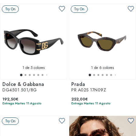
Try On
Try On
1
de 5 colores
1
de 6 colores
Dolce & Gabbana
Prada
DG4501 501/8G
PR A02S 17N09Z
192,50€
252,00€
Entrega Martes 11 Agosto
Entrega Martes 11 Agosto
Try On