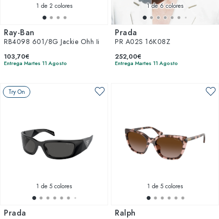
1
de 2 colores
1
de 6 colores
Ray-Ban
Prada
RB4098 601/8G Jackie Ohh Ii
PR A02S 16K08Z
103,70€
252,00€
Entrega Martes 11 Agosto
Entrega Martes 11 Agosto
Try On
1
de 5 colores
1
de 5 colores
Prada
Ralph