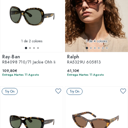
1
de 2 colores
1
de 4 colores
Ray-Ban
Ralph
RB4098 710/71 Jackie Ohh Ii
RA5329U 605813
109,80€
61,10€
Entrega Martes 11 Agosto
Entrega Martes 11 Agosto
Try On
Try On