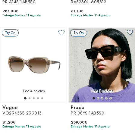
PR A14S 1AB5S0
RA5330U 605813
287,00€
61,10€
Entrega Martes 11 Agosto
Entrega Martes 11 Agosto
Try On
Try On
1
de 4 colores
1
de 3 colores
Vogue
Prada
VO2943SB 299013
PR 08YS 1AB5S0
81,20€
259,00€
Entrega Martes 11 Agosto
Entrega Martes 11 Agosto