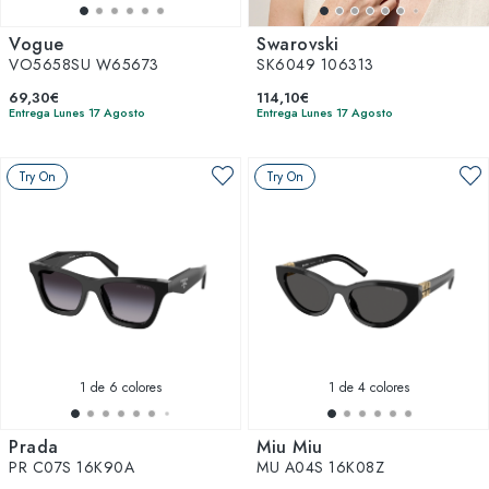
Vogue
Swarovski
VO5658SU W65673
SK6049 106313
69,30€
114,10€
Entrega Lunes 17 Agosto
Entrega Lunes 17 Agosto
Try On
Try On
1
de 6 colores
1
de 4 colores
Prada
Miu Miu
PR C07S 16K90A
MU A04S 16K08Z