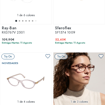
1
de 6 colores
Ray-Ban
Sferoflex
RX3767V 2501
SF1574 1009
109,90€
52,40€
Entrega Martes 11 Agosto
Entrega Martes 11 Agosto
Try On
Try On
NOVEDADES
1
de 4 colores
1
de 3 colores