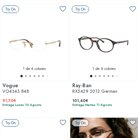
Try On
Try On
1
de 4 colores
1
de 6 colores
Vogue
Ray-Ban
VO4343 848
RX5429 2012 German
91,70€
101,40€
Entrega Lunes 10 Agosto
Entrega Martes 11 Agosto
Try On
Try On