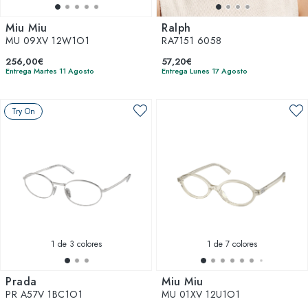
Miu Miu
Ralph
MU 09XV 12W1O1
RA7151 6058
256,00€
57,20€
Entrega Martes 11 Agosto
Entrega Lunes 17 Agosto
Try On
1
de 3 colores
1
de 7 colores
Prada
Miu Miu
PR A57V 1BC1O1
MU 01XV 12U1O1