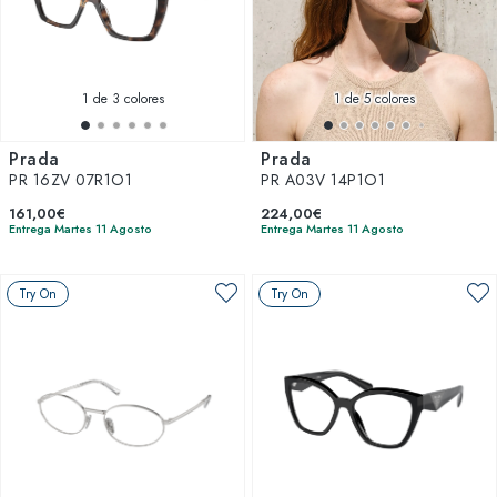
No olvidamos a los más pequeños de la casa; nuestra línea
de
gafas Prada para niños
ofrece comodidad y seguridad
sin sacrificar el estilo. Con Prada, cada miembro de la
familia puede disfrutar de una visión clara y con estilo.
1
de 3 colores
1
de 5 colores
Prada
Prada
PR 16ZV 07R1O1
PR A03V 14P1O1
161,00€
224,00€
Entrega Martes 11 Agosto
Entrega Martes 11 Agosto
Try On
Try On