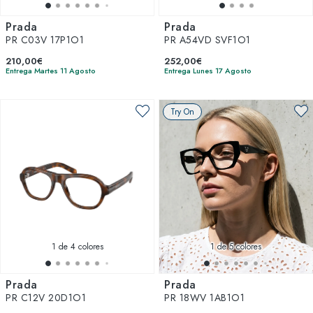
Prada
Prada
PR C03V 17P1O1
PR A54VD SVF1O1
210,00€
252,00€
Entrega Martes 11 Agosto
Entrega Lunes 17 Agosto
Try On
1
de 4 colores
1
de 5 colores
Prada
Prada
PR C12V 20D1O1
PR 18WV 1AB1O1