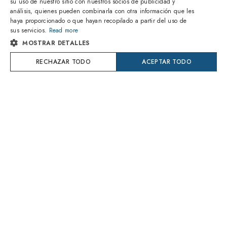
su uso de nuestro sitio con nuestros socios de publicidad y
análisis, quienes pueden combinarla con otra información que les
ITALIAN
1
de 3 colores
haya proporcionado o que hayan recopilado a partir del uso de
sus servicios.
Read more
SPANISH
MOSTRAR DETALLES
Prada
Prada
PR 55WV SVF1O1
PR A20V 19R1O1
FRENCH
RECHAZAR TODO
ACEPTAR TODO
175,00€
217,00€
GERMAN
Entrega Martes 11 Agosto
Entrega Martes 11 Agosto
PORTUGUESE
Try On
Try On
POLISH
DUTCH
CROATIAN
SWEDISH
DANISH
1
de 3 colores
1
de 7 colores
ROMANIAN