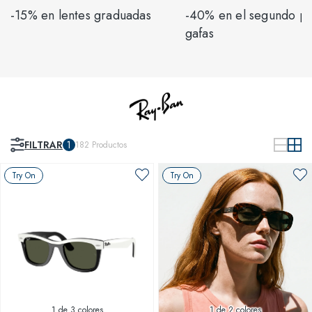
-15% en lentes graduadas
-40% en el segundo p
gafas
FILTRAR
1
182
Productos
Try On
Try On
1
de 3 colores
1
de 2 colores