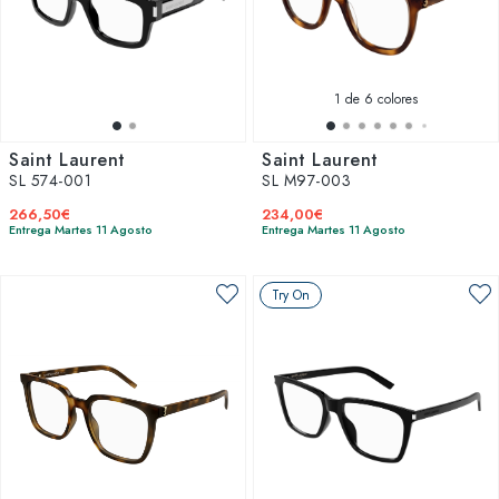
personalidad. Explora nuestra gama completa y encuentra el
par perfecto que se adapte a tu estilo único. Con Saint
Laurent, cada detalle está cuidadosamente elaborado para
ofrecerte lo mejor en calidad y diseño. No esperes más
para experimentar la diferencia que solo unas gafas de esta
1
de 6 colores
prestigiosa marca pueden ofrecer.
Saint Laurent
Saint Laurent
SL 574-001
SL M97-003
266,50€
234,00€
Entrega Martes 11 Agosto
Entrega Martes 11 Agosto
Try On