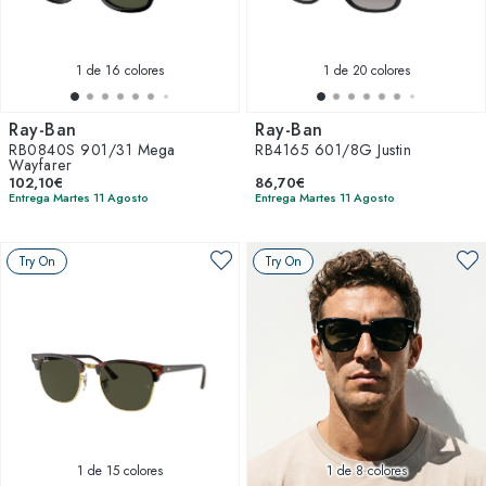
1
de 16 colores
1
de 20 colores
Ray-Ban
Ray-Ban
RB0840S 901/31 Mega
RB4165 601/8G Justin
Wayfarer
102,10€
86,70€
Entrega Martes 11 Agosto
Entrega Martes 11 Agosto
Try On
Try On
1
de 15 colores
1
de 8 colores