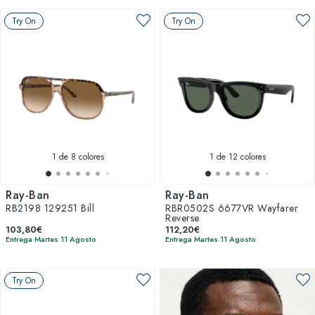
Try On
Try On
1
de 8 colores
1
de 12 colores
Ray-Ban
Ray-Ban
RB2198 129251 Bill
RBR0502S 6677VR Wayfarer
Reverse
103,80€
112,20€
Entrega Martes 11 Agosto
Entrega Martes 11 Agosto
Try On