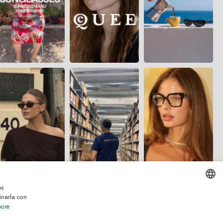
os
inarla con
ENGLISH
more
ITALIAN