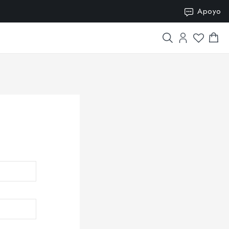
Apoyo
SION15