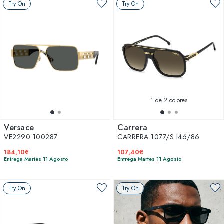
Try On
Try On
1
de 2 colores
Versace
Carrera
VE2290 100287
CARRERA 1077/S I46/86
184,10€
107,40€
Entrega Martes 11 Agosto
Entrega Martes 11 Agosto
Try On
Try On