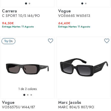
Carrera
Vogue
C SPORT 10/S I46/9O
VO5666S W65613
94,50€
64,40€
Entrega Martes 11 Agosto
Entrega Martes 11 Agosto
Try On
1
de 2 colores
Vogue
Marc Jacobs
VO5657SU W44/87
MARC 804/S 807/9O