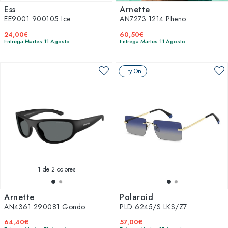
Ess
Arnette
EE9001 900105 Ice
AN7273 1214 Pheno
24,00€
60,50€
Entrega Martes 11 Agosto
Entrega Martes 11 Agosto
Try On
1
de 2 colores
Arnette
Polaroid
AN4361 290081 Gondo
PLD 6245/S LKS/Z7
64,40€
57,00€