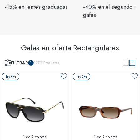
-15% en lentes graduadas
-40% en el segundo p
gafas
Gafas en oferta Rectangulares
FILTRAR
1
1379
Productos
Try On
Try On
1
de 2 colores
1
de 2 colores