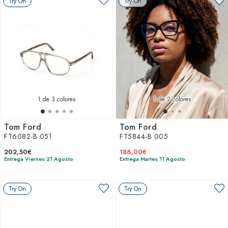
Try On
Try On
1
de 3 colores
1
de 2 colores
Tom Ford
Tom Ford
FT6082-B 051
FT5844-B 005
202,50€
186,00€
Entrega Viernes 21 Agosto
Entrega Martes 11 Agosto
Try On
Try On