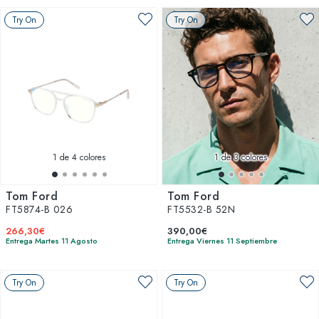
Try On
Try On
1
de 4 colores
1
de 3 colores
Tom Ford
Tom Ford
FT5874-B 026
FT5532-B 52N
266,30€
390,00€
Entrega Martes 11 Agosto
Entrega Viernes 11 Septiembre
Try On
Try On