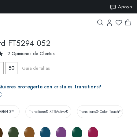
SION15
Apoyo
rd
FT5294 052
2 Opiniones de Clientes
8
50
Guía de tallas
uieres protegerte con cristales Transitions?
® GEN S™
Transitions® XTRActive®
Transitions® Color Touch™