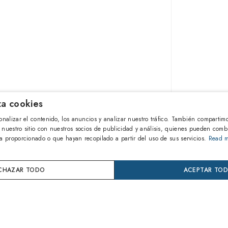
iza cookies
135,00
onalizar el contenido, los anuncios y analizar nuestro tráfico. También compartim
 nuestro sitio con nuestros socios de publicidad y análisis, quienes pueden comb
a proporcionado o que hayan recopilado a partir del uso de sus servicios.
Read 
AÑA
S
CHAZAR TODO
ACEPTAR TO
Compra
Paga en 
24 mes