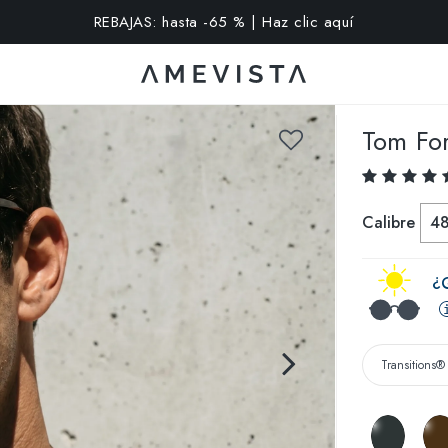
extra en todas las gafas con cristales graduados | Código: VI
Tom Fo
Calibre
4
¿Q
Transitions