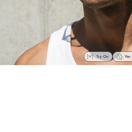
Try On
Ver