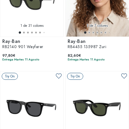
miembro de la familia puede disfrutar de la calidad y el
diseño que solo esta marca puede ofrecer. Navega por
nuestras categorías y encuentra las gafas de sol perfectas
para cada uno.
1
de 31 colores
1
de 7 colores
Ray-Ban
Ray-Ban
RB2140 901 Wayfarer
RB4455 135987 Zuri
97,80€
82,60€
Entrega Martes 11 Agosto
Entrega Martes 11 Agosto
Try On
Try On