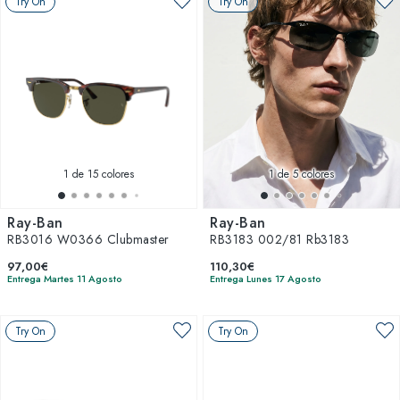
Try On
Try On
1
de 15 colores
1
de 5 colores
Ray-Ban
Ray-Ban
RB3016 W0366 Clubmaster
RB3183 002/81 Rb3183
97,00€
110,30€
Entrega Martes 11 Agosto
Entrega Lunes 17 Agosto
Try On
Try On