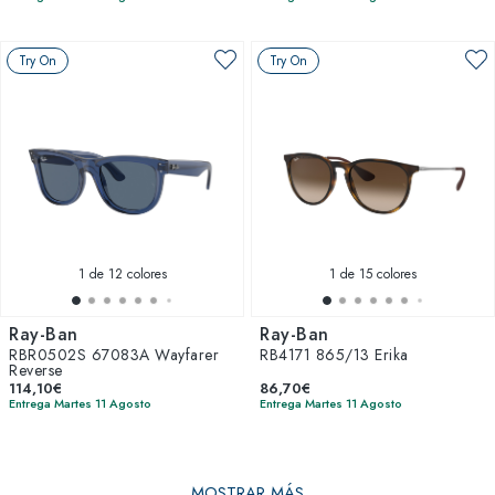
Try On
Try On
1
de 12 colores
1
de 15 colores
Ray-Ban
Ray-Ban
RBR0502S 67083A Wayfarer
RB4171 865/13 Erika
Reverse
114,10€
86,70€
Entrega Martes 11 Agosto
Entrega Martes 11 Agosto
MOSTRAR MÁS