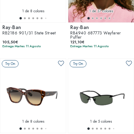
1
de 8 colores
1
de 37 colores
Ray-Ban
Ray-Ban
RB2186 901/31 State Street
RB4940 687773 Wayfarer
Puffer
105,50€
121,10€
Entrega Martes 11 Agosto
Entrega Martes 11 Agosto
Try On
Try On
1
de 8 colores
1
de 5 colores