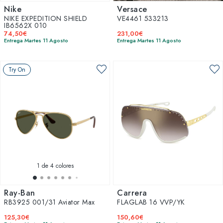
Nike
Versace
NIKE EXPEDITION SHIELD
VE4461 533213
IB6562X 010
74,50€
231,00€
Entrega Martes 11 Agosto
Entrega Martes 11 Agosto
Try On
1
de 4 colores
Ray-Ban
Carrera
RB3925 001/31 Aviator Max
FLAGLAB 16 VVP/YK
125,30€
150,60€