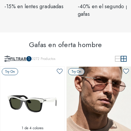
-15% en lentes graduadas
-40% en el segundo p
gafas
Gafas en oferta hombre
FILTRAR
1
3272
Productos
Try On
Try On
1
de 4 colores