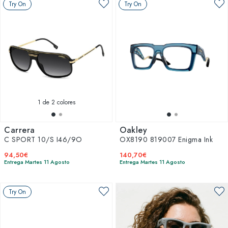
Try On
Try On
1
de 2 colores
Carrera
Oakley
C SPORT 10/S I46/9O
OX8190 819007 Enigma Ink
94,50€
140,70€
Entrega Martes 11 Agosto
Entrega Martes 11 Agosto
Try On