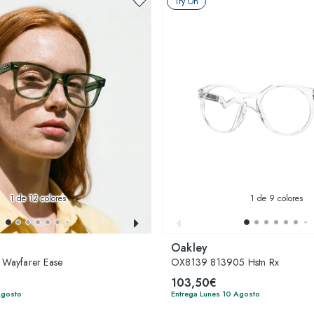
Try On
1
de 12 colores
1
de 9 colores
Oakley
Wayfarer Ease
OX8139 813905 Hstn Rx
103,50€
Agosto
Entrega Lunes 10 Agosto