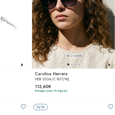
1
de 3 colores
Carolina Herrera
HER 0334/C 807/WJ
113,60€
Entrega Lunes 10 Agosto
Try On