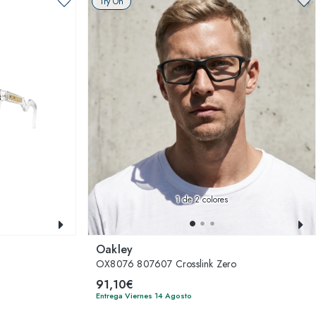
Try On
1
de 2 colores
Oakley
OX8076 807607 Crosslink Zero
91,10€
Entrega Viernes 14 Agosto