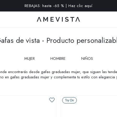
extra en todas las gafas con cristales graduados | Código: VI
afas de vista - Producto personalizab
MUJER
HOMBRE
NIÑOS
nde encontrarás desde gafas graduadas mujer, que siguen las tend
ltimo en gafas graduadas mujer y complementa tu estilo con eleganci
ine.
Try On