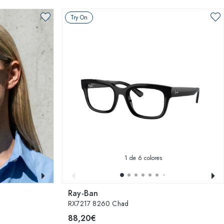
Try On
1
de 6 colores
Ray-Ban
RX7217 8260 Chad
88,20€