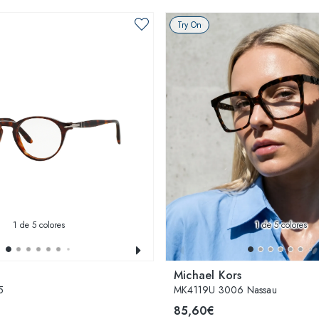
Try On
1
de 5 colores
1
de 5 colores
Michael Kors
5
MK4119U 3006 Nassau
85,60€