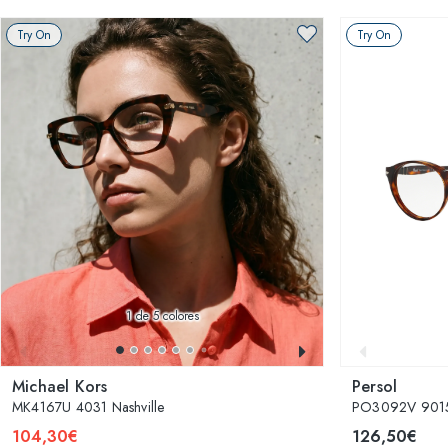
Try On
Try On
1
de 5 colores
Michael Kors
Persol
MK4167U 4031 Nashville
PO3092V 901
104,30€
126,50€