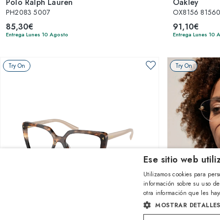
Polo Ralph Lauren
Oakley
PH2083 5007
OX8156 81560
85,30€
91,10€
Entrega Lunes 10 Agosto
Entrega Lunes 10 
Try On
Try On
Ese sitio web util
Utilizamos cookies para pers
información sobre su uso de
otra información que les hay
1
de 3 colores
MOSTRAR DETALLE