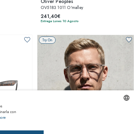
Oliver Peoples
OV5183 1011 O'malley
241,40€
Entrega Lunes 10 Agosto
Try On
os
inarla con
ENGLISH
more
1
de 10 colores
ITALIAN