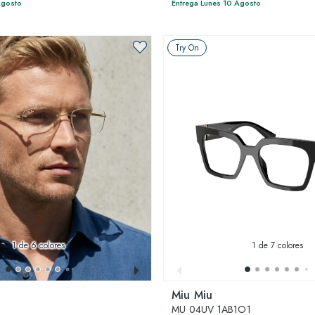
Agosto
Entrega Lunes 10 Agosto
Try On
1
de 6 colores
1
de 7 colores
Miu Miu
0
MU 04UV 1AB1O1