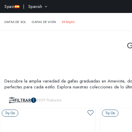
-15% 
Spain
| Spanish
GAFAS DE SOL
GAFAS DE VISTA
REBAJAS
G
Descubre la amplia variedad de gafas graduadas en Amevista, do
perfectas para cada estilo. Explora nuestras colecciones de lo ú
graduadas baratas y la practicidad de elegir gafas graduadas onl
FILTRAR
1
6929
Productos
Try On
Try On