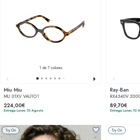
1
de 7 colores
Miu Miu
Ray-Ban
MU 01XV VAU1O1
RX4340V 2000 
224,00€
89,70€
Entrega Lunes 10 Agosto
Entrega Lunes 10 
Try On
Try On