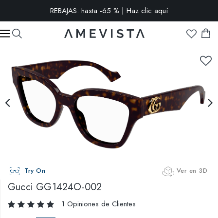
-15% extra en todas las gafas con cristales graduados | Código:
VISION15
Try On
Ver en 3D
Gucci
GG1424O-002
1 Opiniones de Clientes