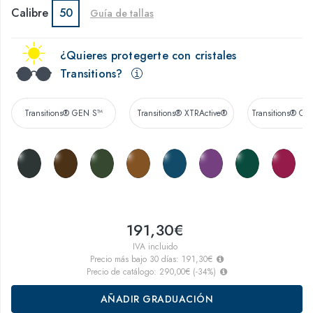
Calibre
50
Guía de tallas
¿Quieres protegerte con cristales
Transitions?
Transitions® GEN S™
Transitions® XTRActive®
Transitions® Co
191,30€
IVA incluido
Precio más bajo 30 días:
191,30€
Precio de catálogo:
290,00€
(
-34
%)
AÑADIR GRADUACIÓN