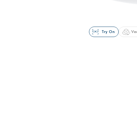
Try On
Ve