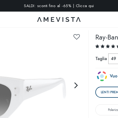
15% extra su tutti gli occhiali con lenti graduate | Codice: VISION
Ray-Ba
Taglia
49
Vuoi
LENTI PRE
Polariz