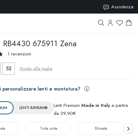
15
Assistenza
n
RB4430 675911 Zena
1 recensioni
52
Guida alle taglie
 personalizzare lenti e montatura?
Lenti Premium
Made in Italy
a partire
MIUM
LENTI RAYBAN®
da 29,90€
zata
Tinta unita
Sfumata
T