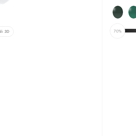
70%
di 3D