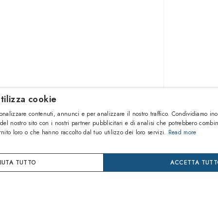
tilizza cookie
91,10€
onalizzare contenuti, annunci e per analizzare il nostro traffico. Condividiamo ino
 del nostro sito con i nostri partner pubblicitari e di analisi che potrebbero combi
rnito loro o che hanno raccolto dal tuo utilizzo dei loro servizi.
Read more
AGGIU
FIUTA TUTTO
ACCETTA TUT
Compra
Paga in 
24 mes