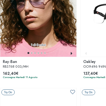
1
di 8 colori
Ray-Ban
Oakley
RB3768 003/MH
OO9496 949607
162,40€
137,40€
Consegna Martedì 11 Agosto
Consegna Martedì
Try On
Try On