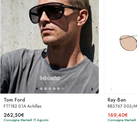
1
di 4 colori
Tom Ford
Ray-Ban
FT1182 01A Achilles
RB3767 003/
262,50€
169,40€
Consegna Martedì 11 Agosto
Consegna Martedì