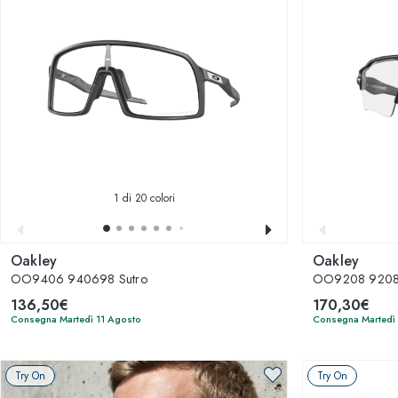
1
di 20 colori
Oakley
Oakley
OO9406 940698 Sutro
OO9208 92081
136,50€
170,30€
Consegna Martedì 11 Agosto
Consegna Martedì
Try On
Try On