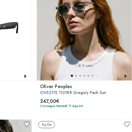
1
di 5 colori
Oliver Peoples
OV5217S 1101R8 Gregory Peck Sun
247,00€
Consegna Martedì 11 Agosto
Try On