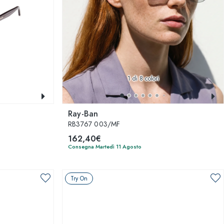
1
di 8 colori
Ray-Ban
RB3767 003/MF
162,40€
Consegna Martedì 11 Agosto
Try On