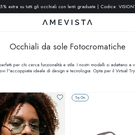
15% extra su tutti gli occhiali con lenti graduate | Codice: VISION
Occhiali da sole Fotocromatiche
rfetti per chi cerca funzionalità e stile. I nostri modelli si adattano 
i l''accoppiata ideale di design e tecnologia. Opta per il Virtual Try
ione del tuo stile personale.
Try On