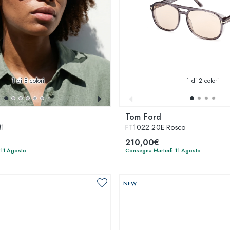
1
di 8 colori
1
di 2 colori
Tom Ford
M1
FT1022 20E Rosco
210,00€
 11 Agosto
Consegna Martedì 11 Agosto
NEW