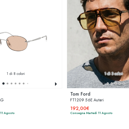
1
di 8 colori
1
di 3 colori
Tom Ford
MG
FT1209 56E Autari
192,00€
 11 Agosto
Consegna Martedì 11 Agosto