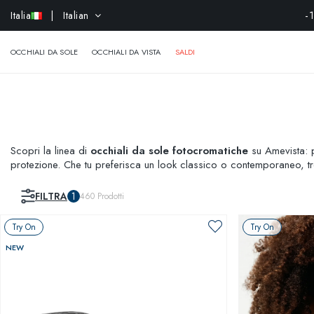
-
Italia
| Italian
OCCHIALI DA SOLE
OCCHIALI DA VISTA
SALDI
Scopri la linea di
occhiali da sole fotocromatiche
su Amevista: pe
protezione. Che tu preferisca un look classico o contemporaneo, trov
su Amevista, dove ogni paio di occhiali da sole diventa un''espress
FILTRA
1
460
Prodotti
Try On
Try On
NEW