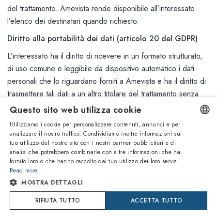
del trattamento. Amevista rende disponibile all’interessato
l’elenco dei destinatari quando richiesto.
Diritto alla portabilità dei dati (articolo 20 del GDPR)
L’interessato ha il diritto di ricevere in un formato strutturato,
di uso comune e leggibile da dispositivo automatico i dati
personali che lo riguardano forniti a Amevista e ha il diritto di
trasmettere tali dati a un altro titolare del trattamento senza
impedimenti da parte del titolare originario, quando:
Questo sito web utilizza cookie
il trattamento si basa sul consenso ai sensi dell’articolo
Utilizziamo i cookie per personalizzare contenuti, annunci e per
analizzare il nostro traffico. Condividiamo inoltre informazioni sul
6 (1)(a) o dell’articolo 9 (2)(a) o sul contratto ai sensi
ENGLISH
tuo utilizzo del nostro sito con i nostri partner pubblicitari e di
dell’articolo 6 (1)(b);
analisi che potrebbero combinarle con altre informazioni che hai
ITALIAN
il trattamento è effettuato con mezzi automatizzati.
fornito loro o che hanno raccolto dal tuo utilizzo dei loro servizi.
Read more
Inoltre, l’interessato ha il diritto di far sì che i dati siano
SPANISH
MOSTRA DETTAGLI
trasmessi direttamente da un titolare all’altro, nella
FRENCH
misura in cui ciò sia tecnicamente fattibile. Il diritto non
RIFIUTA TUTTO
ACCETTA TUTTO
pregiudica il diritto dell’interessato di ottenere la
GERMAN