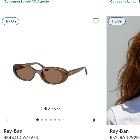
Consegna Lunedì 10 Agosto
Consegna Lunedì 
Try On
Try On
1
di 6 colori
Ray-Ban
Ray-Ban
RB4441D 677973
RB2186 1292B1 