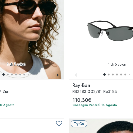
1
di 7 colori
1
di 5 colori
Ray-Ban
 Zuri
RB3183 002/81 Rb3183
110,30€
10 Agosto
Consegna Venerdì 14 Agosto
Try On