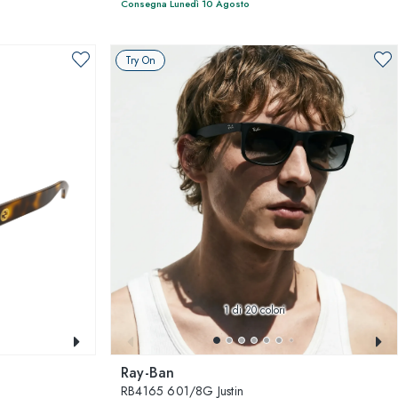
Consegna Lunedì 10 Agosto
Try On
1
di 20 colori
Ray-Ban
RB4165 601/8G Justin