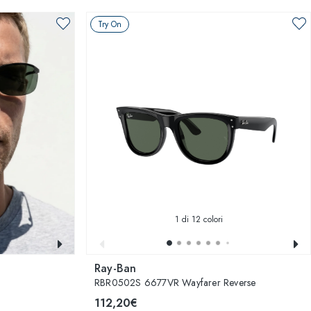
Try On
1
di 12 colori
Ray-Ban
RBR0502S 6677VR Wayfarer Reverse
112,20€