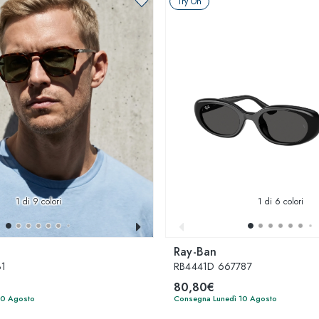
Try On
1
di 9 colori
1
di 6 colori
Ray-Ban
31
RB4441D 667787
80,80€
10 Agosto
Consegna Lunedì 10 Agosto