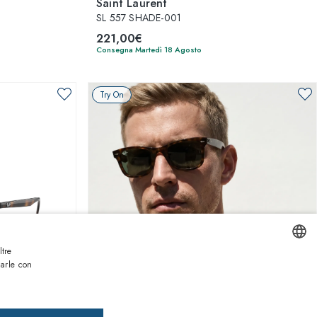
Saint Laurent
SL 557 SHADE-001
221,00€
Consegna Martedì 18 Agosto
Try On
ltre
narle con
ENGLISH
1
di 6 colori
ITALIAN