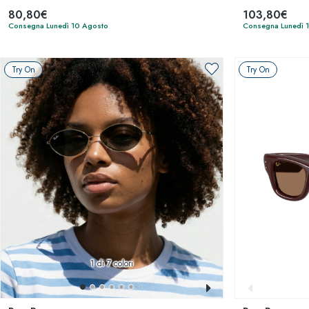
80,80€
103,80€
Consegna Lunedì 10 Agosto
Consegna Lunedì 
Try On
Try On
1
di 7 colori