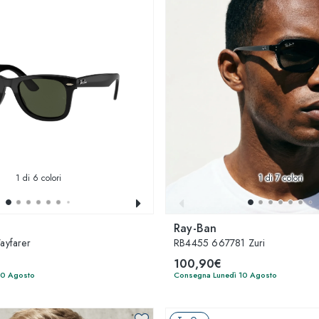
1
di 6 colori
1
di 7 colori
Ray-Ban
yfarer
RB4455 667781 Zuri
100,90€
10 Agosto
Consegna Lunedì 10 Agosto