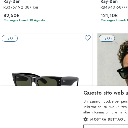
Ray-Ban
Ray-Ban
RB3757 921387 Kai
RB4940 687773
82,50€
121,10€
Consegna Lunedì 10 Agosto
Consegna Lunedì 
Try On
Try On
Questo sito web u
Utilizziamo i cookie per pers
informazioni sul tuo utilizzo
altre informazioni che hai fo
1
di 16 colori
MOSTRA DETTAGLI