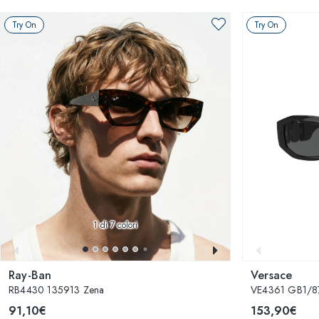
Try On
Try On
1
di 7 colori
Ray-Ban
Versace
RB4430 135913 Zena
VE4361 GB1/8
91,10€
153,90€