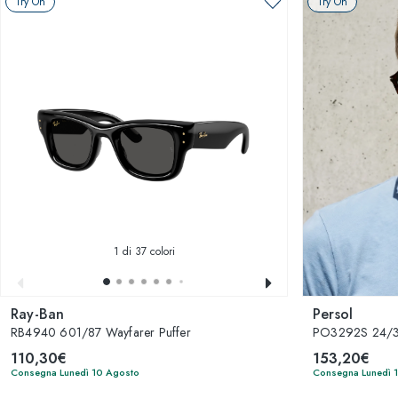
Try On
Try On
1
di 37 colori
Ray-Ban
Persol
RB4940 601/87 Wayfarer Puffer
PO3292S 24/
110,30€
153,20€
Consegna Lunedì 10 Agosto
Consegna Lunedì 