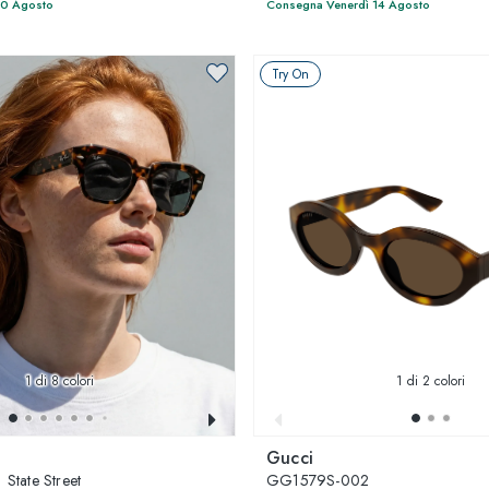
10 Agosto
Consegna Venerdì 14 Agosto
Try On
1
di 8 colori
1
di 2 colori
Gucci
State Street
GG1579S-002