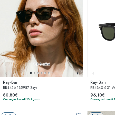
1
di 6 colori
Ray-Ban
Ray-Ban
RB4456 135987 Zaya
RB4340 601 Wa
80,80€
96,10€
Consegna Lunedì 10 Agosto
Consegna Lunedì 