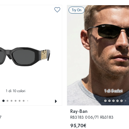
Try On
1
di 10 colori
1
di 5 colori
Ray-Ban
7
RB3183 006/71 Rb3183
95,70€