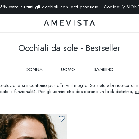
15% extra su tutti gli occhiali con lenti graduate | Codice: VISION
Occhiali da sole - Bestseller
DONNA
UOMO
BAMBINO
protezione si incontrano per offrirvi il meglio. Se siete alla ricerca d
cato e funzionalità. Per gli uomini che desiderano un look distintivo,
es
date un'occhiata ai modelli per bambino
, progettati per garantire com
rata e resistenza. Che siate in spiaggia, in città o in montagna, i nostr
bile. Scegliete il vostro paio ideale e godetevi il sole con sicurezza 