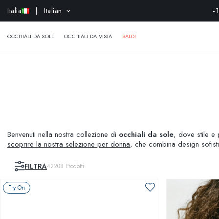
-
Italia
| Italian
OCCHIALI DA SOLE
OCCHIALI DA VISTA
SALDI
Benvenuti nella nostra collezione di
occhiali da sole
, dove stile e 
scoprire la nostra selezione per donna
, che combina design sofisti
occasione, dal casual al formale. Non dimentichiamo i più piccoli:
occhiali è realizzato con materiali di alta qualità per assicurare du
FILTRA
42208
Prodotti
proteggere i vostri occhi dai raggi UV, mantenendo uno stile impecca
Try On