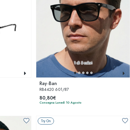
1
di 3 colori
Ray-Ban
RB4420 601/87
80,80€
Consegna Lunedì 10 Agosto
Try On