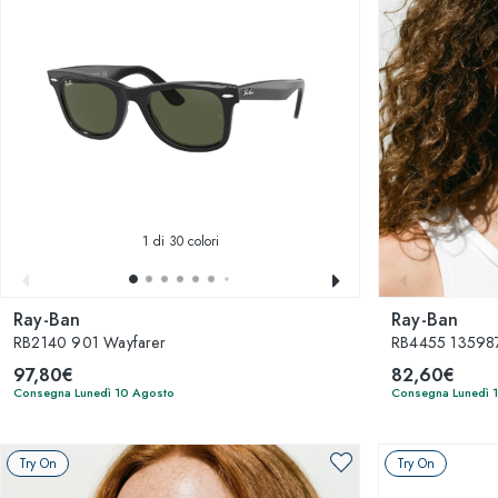
1
di 30 colori
Ray-Ban
Ray-Ban
RB2140 901 Wayfarer
RB4455 135987
97,80€
82,60€
Consegna Lunedì 10 Agosto
Consegna Lunedì 
Try On
Try On