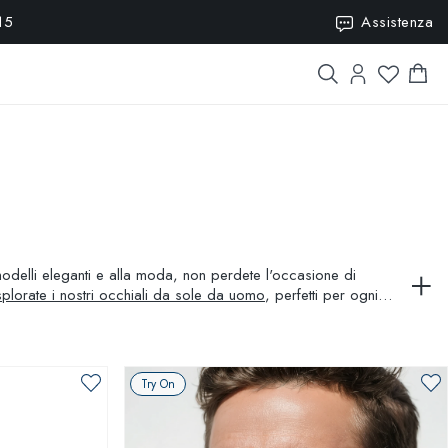
15
Assistenza
i modelli eleganti e alla moda, non perdete l'occasione di
plorate i nostri occhiali da sole da uomo
, perfetti per ogni
fort e protezione durante le giornate di sole. Ogni paio di
i occhiali da sole sono l'accessorio indispensabile per
e stile.
Try On