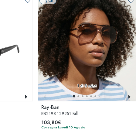
Try On
1
di 8 colori
Ray-Ban
RB2198 129251 Bill
103,80€
Consegna Lunedì 10 Agosto