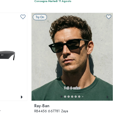
Consegna Martedì 11 Agosto
Try On
1
di 6 colori
Ray-Ban
r
RB4456 667781 Zaya