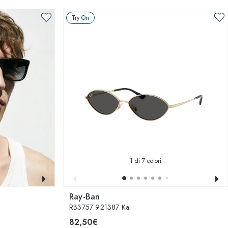
Try On
1
di 7 colori
Ray-Ban
RB3757 921387 Kai
82,50€