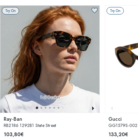
Try On
Try On
1
di 8 colori
Ray-Ban
Gucci
RB2186 1292B1 State Street
GG1579S-002
103,80€
133,20€