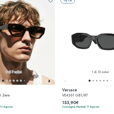
Try On
1
di 7 colori
1
di 10 colori
Versace
3 Zena
VE4361 GB1/87
153,90€
 11 Agosto
Consegna Martedì 11 Agosto