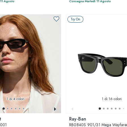
 11 Agosto
Consegna Martedì 11 Agosto
Try On
1
di 4 colori
1
di 16 colori
t
Ray-Ban
-001
RB0840S 901/31 Mega Wayfare