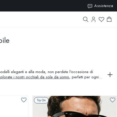
15
Assistenza
bile
i modelli eleganti e alla moda, non perdete l'occasione di
plorate i nostri occhiali da sole da uomo
, perfetti per ogni
fort e protezione durante le giornate di sole. Ogni paio di
i occhiali da sole sono l'accessorio indispensabile per
e stile.
Try On