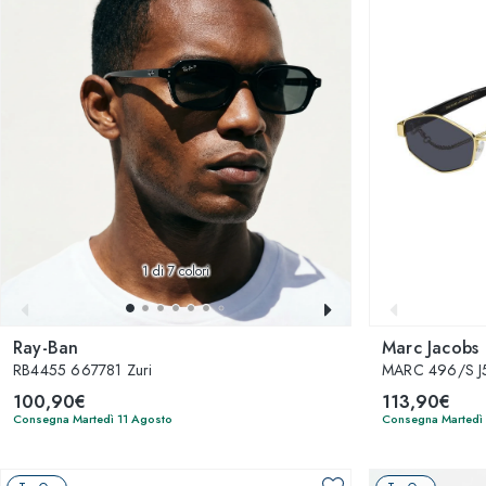
1
di 7 colori
Ray-Ban
Marc Jacobs
RB4455 667781 Zuri
MARC 496/S J
100,90€
113,90€
Consegna Martedì 11 Agosto
Consegna Martedì