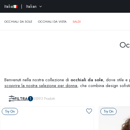
-
Italia
| Italian
OCCHIALI DA SOLE
OCCHIALI DA VISTA
SALDI
Occ
Benvenuti nella nostra collezione di
occhiali da sole
, dove stile e 
scoprire la nostra selezione per donna
, che combina design sofisti
occasione, dal casual al formale. Non dimentichiamo i più piccoli:
occhiali è realizzato con materiali di alta qualità per assicurare du
FILTRA
1
35593
Prodotti
proteggere i vostri occhi dai raggi UV, mantenendo uno stile impecca
Try On
Try On