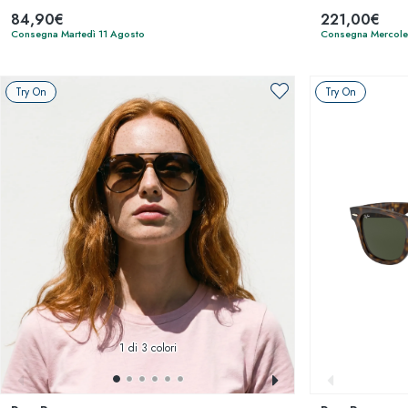
84,90€
221,00€
Consegna Martedì 11 Agosto
Consegna Mercole
Try On
Try On
1
di 3 colori