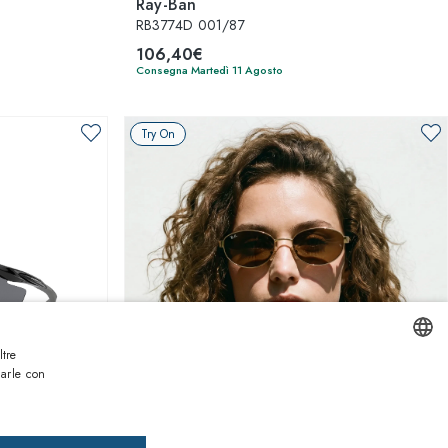
Ray-Ban
RB3774D 001/87
106,40€
Consegna Martedì 11 Agosto
Try On
ltre
narle con
ENGLISH
1
di 4 colori
ITALIAN