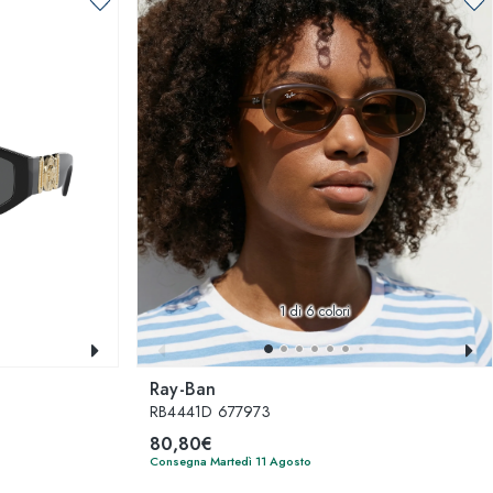
1
di 6 colori
Ray-Ban
RB4441D 677973
80,80€
Consegna Martedì 11 Agosto