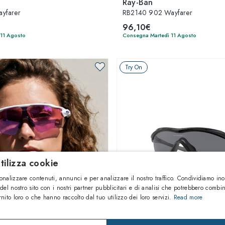
Ray-Ban
yfarer
RB2140 902 Wayfarer
96,10€
 11 Agosto
Consegna Martedì 11 Agosto
Try On
tilizza cookie
onalizzare contenuti, annunci e per analizzare il nostro traffico. Condividiamo ino
 del nostro sito con i nostri partner pubblicitari e di analisi che potrebbero combi
rnito loro o che hanno raccolto dal tuo utilizzo dei loro servizi.
Read more
1
di 24 colori
1
di 5 colori