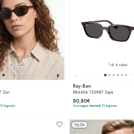
1
di 7 colori
1
di 6 colori
Ray-Ban
 Zuri
RB4456 135987 Zaya
80,80€
 11 Agosto
Consegna Martedì 11 Agosto
Try On