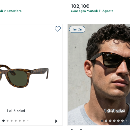
102,10€
dì 9 Settembre
Consegna Martedì 11 Agosto
Try On
1
di 6 colori
1
di 31 colori