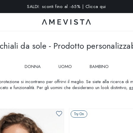
15% extra su tutti gli occhiali con lenti graduate | Codice: VISION
hiali da sole - Prodotto personalizza
DONNA
UOMO
BAMBINO
protezione si incontrano per offrirvi il meglio. Se siete alla ricerca d
cato e funzionalità. Per gli uomini che desiderano un look distintivo,
es
date un'occhiata ai modelli per bambino
, progettati per garantire com
rata e resistenza. Che siate in spiaggia, in città o in montagna, i nostr
bile. Scegliete il vostro paio ideale e godetevi il sole con sicurezza 
Try On