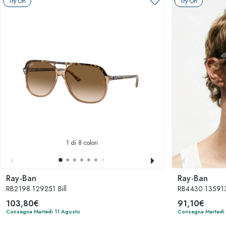
Try On
Try On
1
di 8 colori
Ray-Ban
Ray-Ban
RB2198 129251 Bill
RB4430 13591
103,80€
91,10€
Consegna Martedì 11 Agosto
Consegna Martedì