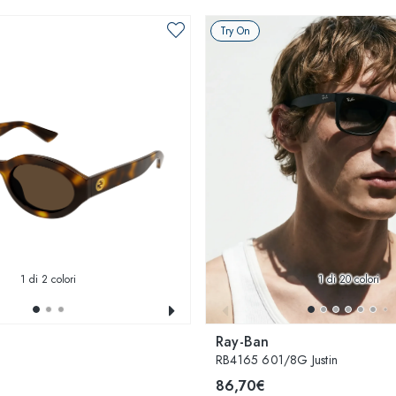
Try On
1
di 2 colori
1
di 20 colori
Ray-Ban
RB4165 601/8G Justin
86,70€