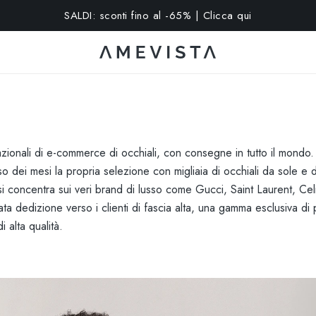
15% extra su tutti gli occhiali con lenti graduate | Codice: VISION
nazionali di e-commerce di occhiali, con consegne in tutto il mondo.
orso dei mesi la propria selezione con migliaia di occhiali da sole e
 concentra sui veri brand di lusso come Gucci, Saint Laurent, Celine
a dedizione verso i clienti di fascia alta, una gamma esclusiva di pr
 alta qualità.