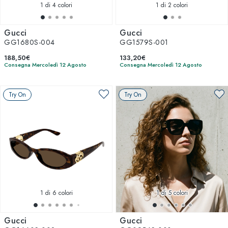
1
di 4 colori
1
di 2 colori
la moda.
Gucci
Gucci
GG1680S-004
GG1579S-001
188,50€
133,20€
Consegna Mercoledì 12 Agosto
Consegna Mercoledì 12 Agosto
Try On
Try On
1
di 6 colori
1
di 5 colori
Gucci
Gucci