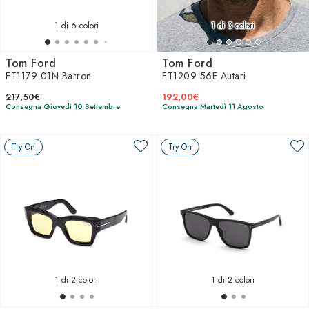
1
di 6 colori
1
di 3 colori
Tom Ford
Tom Ford
FT1179 01N Barron
FT1209 56E Autari
217,50€
192,00€
Consegna Giovedì 10 Settembre
Consegna Martedì 11 Agosto
Try On
Try On
1
di 2 colori
1
di 2 colori