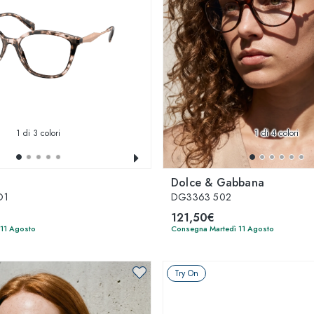
1
di 3 colori
1
di 4 colori
Dolce & Gabbana
O1
DG3363 502
121,50€
 11 Agosto
Consegna Martedì 11 Agosto
Try On