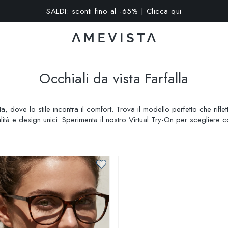
15% extra su tutti gli occhiali con lenti graduate | Codice: VISION
Occhiali da vista Farfalla
, dove lo stile incontra il comfort. Trova il modello perfetto che riflet
alità e design unici. Sperimenta il nostro Virtual Try-On per scegli