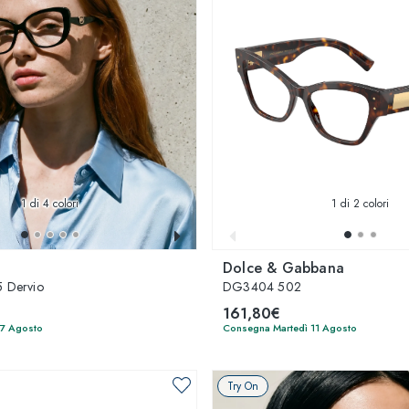
1
di 4 colori
1
di 2 colori
Dolce & Gabbana
 Dervio
DG3404 502
161,80€
17 Agosto
Consegna Martedì 11 Agosto
Try On