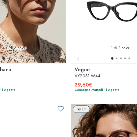
1
di 6 colori
1
di 3 colori
bbana
Vogue
VY2031 W44
39,60€
 11 Agosto
Consegna Martedì 11 Agosto
Try On