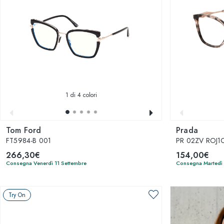
1
di 4 colori
Tom Ford
Prada
FT5984-B 001
PR 02ZV ROJ1
266,30€
154,00€
Consegna Venerdì 11 Settembre
Consegna Martedì
Try On