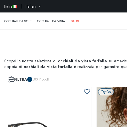
-
Italia
| Italian
OCCHIALI DA SOLE
OCCHIALI DA VISTA
SALDI
Scopri la nostra selezione di
occhiali da vista farfalla
su Amevista
coppia di
occhiali da vista farfalla
è realizzata per garantire qu
espressione di te stesso!
FILTRA
1
580
Prodotti
Try On