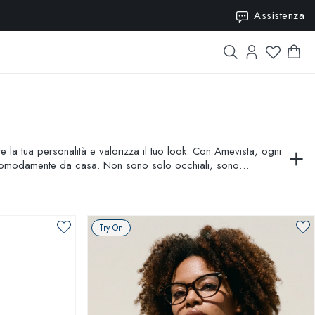
15
Assistenza
te la tua personalità e valorizza il tuo look. Con Amevista, ogni
ere comodamente da casa. Non sono solo occhiali, sono
Try On