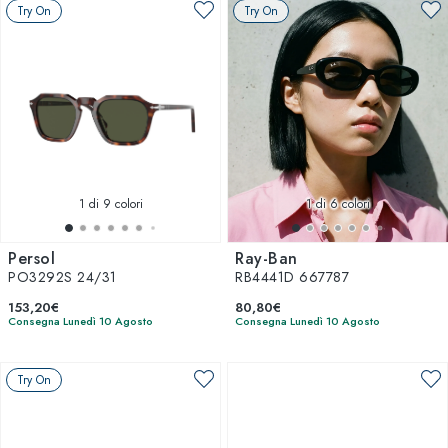
Try On
Try On
1
di 9 colori
1
di 6 colori
Persol
Ray-Ban
PO3292S 24/31
RB4441D 667787
153,20€
80,80€
Consegna Lunedì 10 Agosto
Consegna Lunedì 10 Agosto
Try On