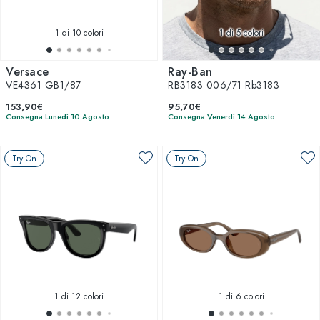
1
di 10 colori
1
di 5 colori
Versace
Ray-Ban
VE4361 GB1/87
RB3183 006/71 Rb3183
153,90€
95,70€
Consegna Lunedì 10 Agosto
Consegna Venerdì 14 Agosto
Try On
Try On
1
di 12 colori
1
di 6 colori