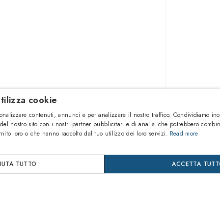
tilizza cookie
220,70
onalizzare contenuti, annunci e per analizzare il nostro traffico. Condividiamo ino
 del nostro sito con i nostri partner pubblicitari e di analisi che potrebbero combi
rnito loro o che hanno raccolto dal tuo utilizzo dei loro servizi.
Read more
AGGIU
FIUTA TUTTO
ACCETTA TUT
Compra
Paga in 
24 mes