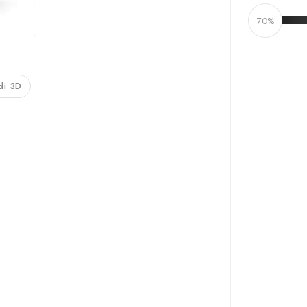
70%
di 3D