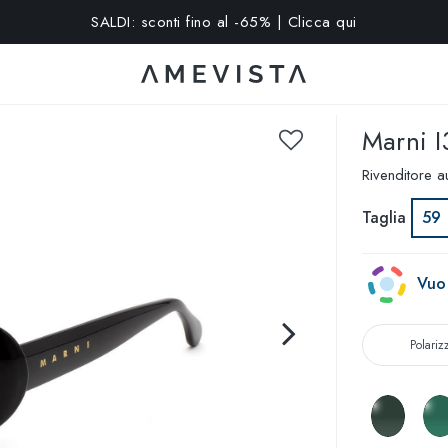
SALDI: sconti fino al -65% | Clicca qui
15% extra su tutti gli occhiali con lenti graduate | Codice: VISION
Marni
I
Rivenditore a
Taglia
59
Vuoi
Polariz