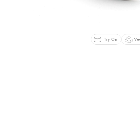
Try On
Ve