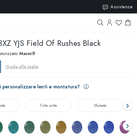
Assistenza
15
3XZ YJS Field Of Rushes Black
utorizzato
Marni®
Guida alle taglie
 personalizzare lenti e montatura?
zata
Tinta unita
Sfumata
T