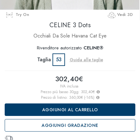
Try On
Vedi 3D
CELINE 3 Dots
Occhiali Da Sole Havana Cat Eye
Rivenditore autorizzato
CELINE®
Taglia
53
Guida alle taglie
302,40€
IVA inclusa
Prezzo più basso 30gg:
302,40€
Prezzo di listino:
360,00€
(
-16
%)
AGGIUNGI AL CARRELLO
AGGIUNGI GRADAZIONE