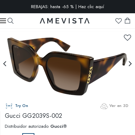
-15% extra en todas las gafas con cristales graduados | Código:
VISION15
Try On
Ver en 3D
Gucci
GG2039S-002
Distribuidor autorizado
Gucci®