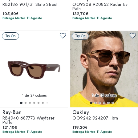
RB2186 901/31 State Street
OO9208 920852 Radar Ev
Path
105,50€
132,70€
Entrega Martes 11 Agosto
Entrega Martes 11 Agosto
Try On
Try On
1
de 37 colores
1
de 12 colores
Ray-Ban
Oakley
RB4940 687773 Wayfarer
OO9242 924207 Hstn
Puffer
121,10€
119,20€
Entrega Martes 11 Agosto
Entrega Martes 11 Agosto