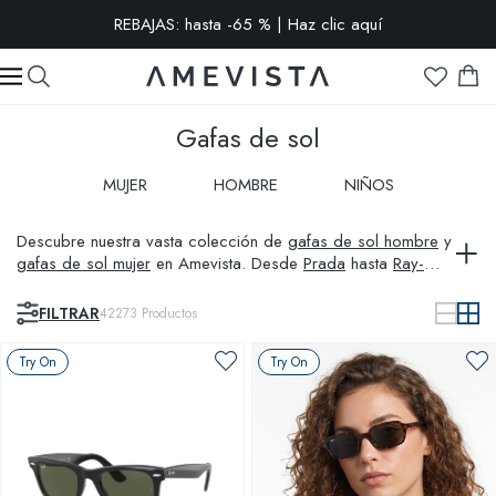
-15% extra en todas las gafas con cristales graduados | Código:
VISION15
Gafas de sol
MUJER
HOMBRE
NIÑOS
Descubre nuestra vasta colección de
gafas de sol hombre
y
gafas de sol mujer
en Amevista. Desde
Prada
hasta
Ray-
Ban
, incluyendo opciones
polarizadas
y específicas como
deportivas
o
Tom Ford
. Explora lo último en
Versace
y
FILTRAR
42273
Productos
Oakley
, perfectas para cada estilo y necesidad.
Try On
Try On