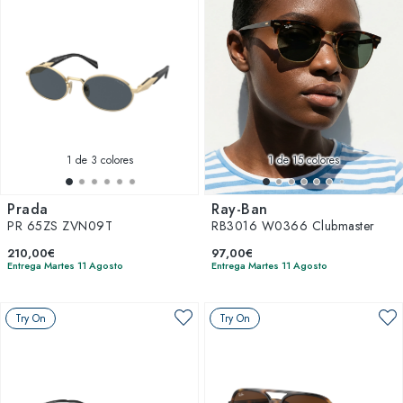
1
de 3 colores
1
de 15 colores
Prada
Ray-Ban
PR 65ZS ZVN09T
RB3016 W0366 Clubmaster
210,00€
97,00€
Entrega Martes 11 Agosto
Entrega Martes 11 Agosto
Try On
Try On