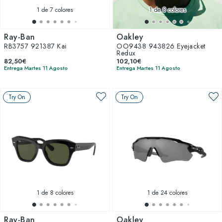
1
de 7 colores
1
de 8 colores
Ray-Ban
Oakley
RB3757 921387 Kai
OO9438 943826 Eyejacket
Redux
82,50€
102,10€
Entrega Martes 11 Agosto
Entrega Martes 11 Agosto
Try On
Try On
1
de 8 colores
1
de 24 colores
Ray-Ban
Oakley