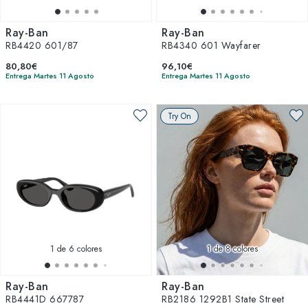
Ray-Ban
Ray-Ban
RB4420 601/87
RB4340 601 Wayfarer
80,80€
96,10€
Entrega Martes 11 Agosto
Entrega Martes 11 Agosto
Try On
1
de 6 colores
1
de 8 colores
Ray-Ban
Ray-Ban
RB4441D 667787
RB2186 1292B1 State Street